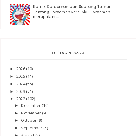
Komik Doraemon dan Seorang Teman
Tentang Doraemon versi Aku Doraemon
merupakan ...
TULISAN SAYA
2026
(10)
►
2025
(11)
►
2024
(55)
►
2023
(71)
►
2022
(102)
▼
December
(10)
►
November
(9)
►
October
(9)
►
September
(5)
►
August
(5)
►