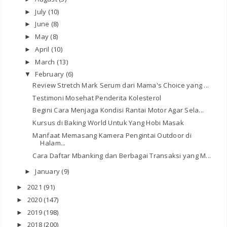
July
(10)
►
June
(8)
►
May
(8)
►
April
(10)
►
March
(13)
►
February
(6)
▼
Review Stretch Mark Serum dari Mama's Choice yang ...
Testimoni Mosehat Penderita Kolesterol
Begini Cara Menjaga Kondisi Rantai Motor Agar Sela...
Kursus di Baking World Untuk Yang Hobi Masak
Manfaat Memasang Kamera Pengintai Outdoor di
Halam...
Cara Daftar Mbanking dan Berbagai Transaksi yang M...
January
(9)
►
2021
(91)
►
2020
(147)
►
2019
(198)
►
2018
(200)
►