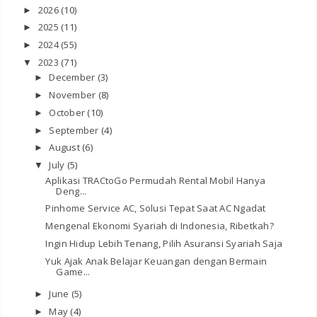
2026
(10)
►
2025
(11)
►
2024
(55)
►
2023
(71)
▼
December
(3)
►
November
(8)
►
October
(10)
►
September
(4)
►
August
(6)
►
July
(5)
▼
Aplikasi TRACtoGo Permudah Rental Mobil Hanya
Deng...
Pinhome Service AC, Solusi Tepat Saat AC Ngadat
Mengenal Ekonomi Syariah di Indonesia, Ribetkah?
Ingin Hidup Lebih Tenang, Pilih Asuransi Syariah Saja
Yuk Ajak Anak Belajar Keuangan dengan Bermain
Game...
June
(5)
►
May
(4)
►