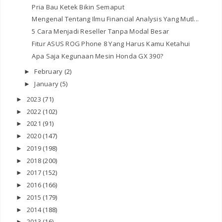
Pria Bau Ketek Bikin Semaput
Mengenal Tentang Ilmu Financial Analysis Yang Mutl...
5 Cara Menjadi Reseller Tanpa Modal Besar
Fitur ASUS ROG Phone 8 Yang Harus Kamu Ketahui
Apa Saja Kegunaan Mesin Honda GX 390?
February
(2)
►
January
(5)
►
2023
(71)
►
2022
(102)
►
2021
(91)
►
2020
(147)
►
2019
(198)
►
2018
(200)
►
2017
(152)
►
2016
(166)
►
2015
(179)
►
2014
(188)
►
2013
(16)
►