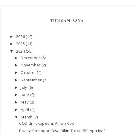
TULISAN SAYA
2026
(10)
►
2025
(11)
►
2024
(55)
▼
December
(6)
►
November
(2)
►
October
(4)
►
September
(7)
►
July
(6)
►
June
(9)
►
May
(3)
►
April
(4)
►
March
(7)
▼
COD di Tokopedia, Aman Kok
Puasa Ramadan Bisa Bikin Turun BB, Apa Iya?