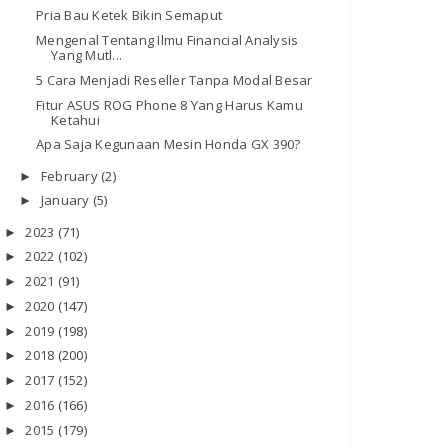
Pria Bau Ketek Bikin Semaput
Mengenal Tentang Ilmu Financial Analysis
Yang Mutl...
5 Cara Menjadi Reseller Tanpa Modal Besar
Fitur ASUS ROG Phone 8 Yang Harus Kamu
Ketahui
Apa Saja Kegunaan Mesin Honda GX 390?
February
(2)
►
January
(5)
►
2023
(71)
►
2022
(102)
►
2021
(91)
►
2020
(147)
►
2019
(198)
►
2018
(200)
►
2017
(152)
►
2016
(166)
►
2015
(179)
►