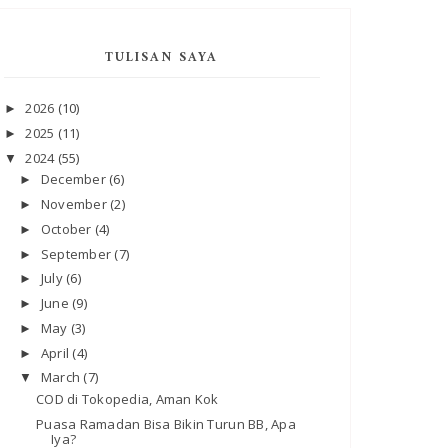
TULISAN SAYA
2026
(10)
►
2025
(11)
►
2024
(55)
▼
December
(6)
►
November
(2)
►
October
(4)
►
September
(7)
►
July
(6)
►
June
(9)
►
May
(3)
►
April
(4)
►
March
(7)
▼
COD di Tokopedia, Aman Kok
Puasa Ramadan Bisa Bikin Turun BB, Apa
Iya?