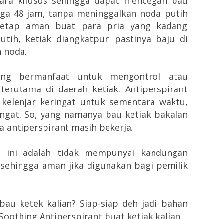
cara khusus sehingga dapat mencegah bau
ga 48 jam, tanpa meninggalkan noda putih
 tetap aman buat para pria yang kadang
ih, ketiak diangkatpun pastinya baju di
n noda.
yang bermanfaat untuk mengontrol atau
terutama di daerah ketiak. Antiperspirant
elenjar keringat untuk sementara waktu,
ngat. So, yang namanya bau ketiak bakalan
 antiperspirant masih bekerja.
t
ini adalah tidak mempunyai kandungan
 sehingga aman jika digunakan bagi pemilik
au ketek kalian? Siap-siap deh jadi bahan
oothing Antiperspirant buat ketiak kalian.