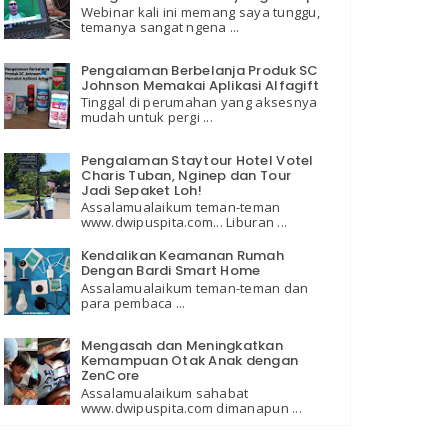
Webinar kali ini memang saya tunggu,
temanya sangat ngena ...
Pengalaman Berbelanja Produk SC
Johnson Memakai Aplikasi Alfagift
Tinggal di perumahan yang aksesnya
mudah untuk pergi ...
Pengalaman Staytour Hotel Votel
Charis Tuban, Nginep dan Tour
Jadi Sepaket Loh!
Assalamualaikum teman-teman
www.dwipuspita.com... Liburan ...
Kendalikan Keamanan Rumah
Dengan Bardi Smart Home
Assalamualaikum teman-teman dan
para pembaca ...
Mengasah dan Meningkatkan
Kemampuan Otak Anak dengan
ZenCore
Assalamualaikum sahabat
www.dwipuspita.com dimanapun ...