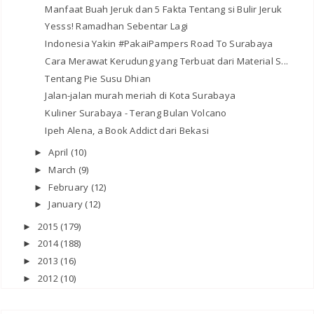
Manfaat Buah Jeruk dan 5 Fakta Tentang si Bulir Jeruk
Yesss! Ramadhan Sebentar Lagi
Indonesia Yakin #PakaiPampers Road To Surabaya
Cara Merawat Kerudung yang Terbuat dari Material S...
Tentang Pie Susu Dhian
Jalan-jalan murah meriah di Kota Surabaya
Kuliner Surabaya - Terang Bulan Volcano
Ipeh Alena, a Book Addict dari Bekasi
April
(10)
►
March
(9)
►
February
(12)
►
January
(12)
►
2015
(179)
►
2014
(188)
►
2013
(16)
►
2012
(10)
►