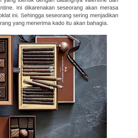
entine. Ini dikarenakan seseorang akan merasa
klat ini. Sehingga seseorang sering menjadikan
 orang yang menerima kado itu akan bahagia.