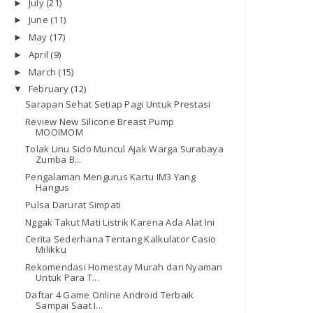
July
(21)
►
June
(11)
►
May
(17)
►
April
(9)
►
March
(15)
►
February
(12)
▼
Sarapan Sehat Setiap Pagi Untuk Prestasi
Review New Silicone Breast Pump
MOOIMOM
Tolak Linu Sido Muncul Ajak Warga Surabaya
Zumba B...
Pengalaman Mengurus Kartu IM3 Yang
Hangus
Pulsa Darurat Simpati
Nggak Takut Mati Listrik Karena Ada Alat Ini
Cerita Sederhana Tentang Kalkulator Casio
Milikku
Rekomendasi Homestay Murah dan Nyaman
Untuk Para T...
Daftar 4 Game Online Android Terbaik
Sampai Saat I...