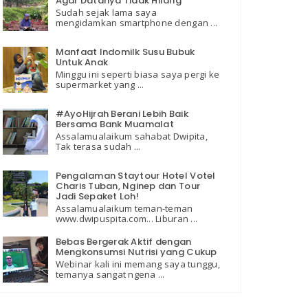
Agar Datanya Tidak Hilang
Sudah sejak lama saya
mengidamkan smartphone dengan ...
Manfaat Indomilk Susu Bubuk
Untuk Anak
Minggu ini seperti biasa saya pergi ke
supermarket yang ...
#AyoHijrah Berani Lebih Baik
Bersama Bank Muamalat
Assalamualaikum sahabat Dwipita,
Tak terasa sudah ...
Pengalaman Staytour Hotel Votel
Charis Tuban, Nginep dan Tour
Jadi Sepaket Loh!
Assalamualaikum teman-teman
www.dwipuspita.com... Liburan ...
Bebas Bergerak Aktif dengan
Mengkonsumsi Nutrisi yang Cukup
Webinar kali ini memang saya tunggu,
temanya sangat ngena ...