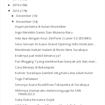
2016
(166)
►
2015
(179)
▼
December
(13)
►
November
(14)
▼
Hujan pertama di bulan November
Ingin Memiliki Gamis Dan Mukena Baru
Ada Apa dengan Asus Zenfone 2 Laser 5.0 ZE500KG
Seru-Seruan Di Acara Grand Opening Yello Hotel Jem...
Menikmati makan malam di Resto Nine Surabaya
Enaknya jual mobil dimana ya?
Fun Blogging 7 yang memberikan banyak arti dan man...
Cara Belanja di Bukalapak
Kuliner Surabaya-Sambel Uleg Kaki Lima Lidah Kulon
Tugu Pahlawan
Serunya Acara RoadShow Tokopedia di Surabaya
Akhirnya (nama) aku melancong juga ke SAN
FRANCISCO
Suka Duka bersama Gojek