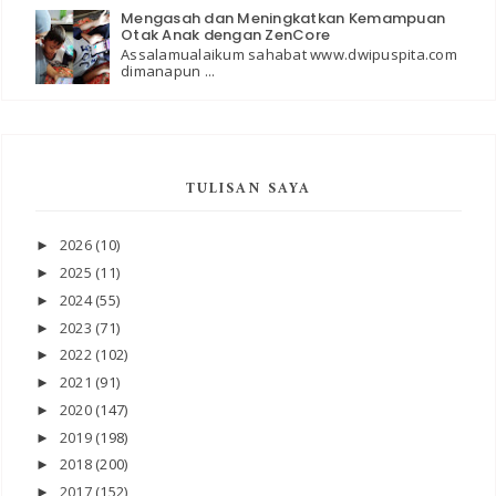
Mengasah dan Meningkatkan Kemampuan
Otak Anak dengan ZenCore
Assalamualaikum sahabat www.dwipuspita.com
dimanapun ...
TULISAN SAYA
2026
(10)
►
2025
(11)
►
2024
(55)
►
2023
(71)
►
2022
(102)
►
2021
(91)
►
2020
(147)
►
2019
(198)
►
2018
(200)
►
2017
(152)
►