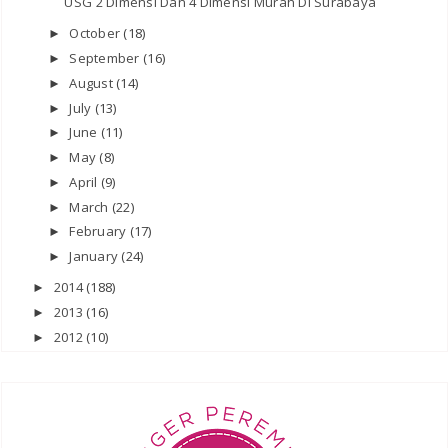
USG 2 Dimensi Dan 4 Dimensi Murah Di Surabaya
October
(18)
►
September
(16)
►
August
(14)
►
July
(13)
►
June
(11)
►
May
(8)
►
April
(9)
►
March
(22)
►
February
(17)
►
January
(24)
►
2014
(188)
►
2013
(16)
►
2012
(10)
►