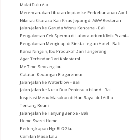
Mulai Dulu Aja
Merencanakan Liburan Impian ke Perkebunanan Apel
Nikmati Citarasa Kari Khas Jepang di A&W Restoran
Jalan-Jalan ke Garuda Wisnu Kencana - Bali
Pengalaman Cek Sperma di Laboratorium Klinik Prami...
Pengalaman Menginap di Siesta Legian Hotel - Bali
Kania Ningsih, Ibu Produktif Dari Tangerang
Agar Terhindar Dari Kolesterol
Me Time Seorang Ibu
Catatan Keuangan Blogpreneur
Jalan-Jalan ke Waterblow - Bali
Jalan-Jalan ke Nusa Dua Peninsula Island - Bali
Inspirasi Menu Masakan di Hari Raya Idul Adha
Tentang Reuni
Jalan-Jalan ke Tanjung Benoa - Bali
Home Sweet Home
Perlengkapan NgeBLOGku
Camilan Masa Lalu