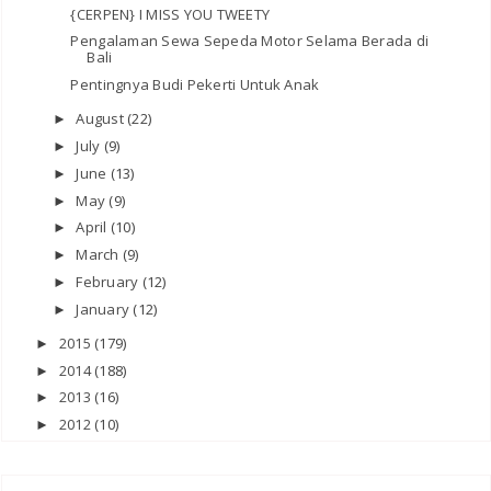
{CERPEN} I MISS YOU TWEETY
Pengalaman Sewa Sepeda Motor Selama Berada di
Bali
Pentingnya Budi Pekerti Untuk Anak
August
(22)
►
July
(9)
►
June
(13)
►
May
(9)
►
April
(10)
►
March
(9)
►
February
(12)
►
January
(12)
►
2015
(179)
►
2014
(188)
►
2013
(16)
►
2012
(10)
►