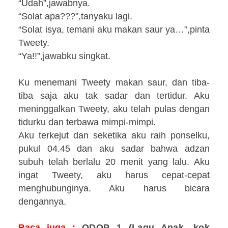
“Udah”,jawabnya.
“Solat apa???”,tanyaku lagi.
“Solat isya, temani aku makan saur ya…”,pinta
Tweety.
“Ya!!”,jawabku singkat.
Ku menemani Tweety makan saur, dan tiba-
tiba saja aku tak sadar dan tertidur. Aku
meninggalkan Tweety, aku telah pulas dengan
tidurku dan terbawa mimpi-mimpi.
Aku terkejut dan seketika aku raih ponselku,
pukul 04.45 dan aku sadar bahwa adzan
subuh telah berlalu 20 menit yang lalu. Aku
ingat Tweety, aku harus cepat-cepat
menghubunginya. Aku harus bicara
dengannya.
Baca juga :
ODOP 1 (La
gu Anak
, kok