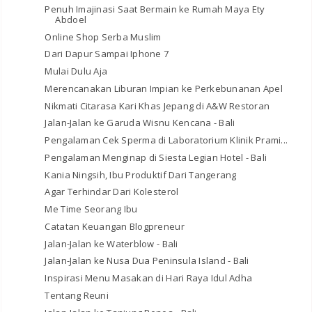
Penuh Imajinasi Saat Bermain ke Rumah Maya Ety
Abdoel
Online Shop Serba Muslim
Dari Dapur Sampai Iphone 7
Mulai Dulu Aja
Merencanakan Liburan Impian ke Perkebunanan Apel
Nikmati Citarasa Kari Khas Jepang di A&W Restoran
Jalan-Jalan ke Garuda Wisnu Kencana - Bali
Pengalaman Cek Sperma di Laboratorium Klinik Prami...
Pengalaman Menginap di Siesta Legian Hotel - Bali
Kania Ningsih, Ibu Produktif Dari Tangerang
Agar Terhindar Dari Kolesterol
Me Time Seorang Ibu
Catatan Keuangan Blogpreneur
Jalan-Jalan ke Waterblow - Bali
Jalan-Jalan ke Nusa Dua Peninsula Island - Bali
Inspirasi Menu Masakan di Hari Raya Idul Adha
Tentang Reuni