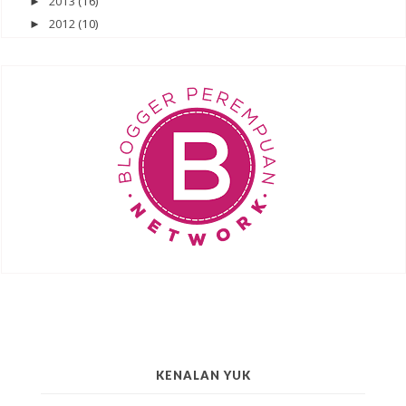
2013
(16)
►
2012
(10)
►
KENALAN YUK