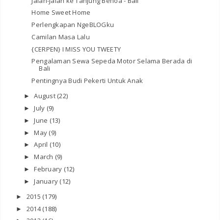
Jalan-Jalan ke Tanjung Benoa - Bali
Home Sweet Home
Perlengkapan NgeBLOGku
Camilan Masa Lalu
{CERPEN} I MISS YOU TWEETY
Pengalaman Sewa Sepeda Motor Selama Berada di
Bali
Pentingnya Budi Pekerti Untuk Anak
August
(22)
►
July
(9)
►
June
(13)
►
May
(9)
►
April
(10)
►
March
(9)
►
February
(12)
►
January
(12)
►
2015
(179)
►
2014
(188)
►