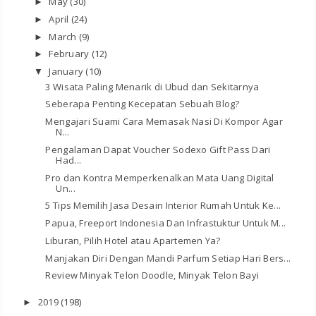
May
(30)
►
April
(24)
►
March
(9)
►
February
(12)
►
January
(10)
▼
3 Wisata Paling Menarik di Ubud dan Sekitarnya
Seberapa Penting Kecepatan Sebuah Blog?
Mengajari Suami Cara Memasak Nasi Di Kompor Agar
N...
Pengalaman Dapat Voucher Sodexo Gift Pass Dari
Had...
Pro dan Kontra Memperkenalkan Mata Uang Digital
Un...
5 Tips Memilih Jasa Desain Interior Rumah Untuk Ke...
Papua, Freeport Indonesia Dan Infrastuktur Untuk M...
Liburan, Pilih Hotel atau Apartemen Ya?
Manjakan Diri Dengan Mandi Parfum Setiap Hari Bers...
Review Minyak Telon Doodle, Minyak Telon Bayi
2019
(198)
►