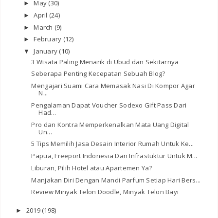
May
(30)
►
April
(24)
►
March
(9)
►
February
(12)
►
January
(10)
▼
3 Wisata Paling Menarik di Ubud dan Sekitarnya
Seberapa Penting Kecepatan Sebuah Blog?
Mengajari Suami Cara Memasak Nasi Di Kompor Agar
N...
Pengalaman Dapat Voucher Sodexo Gift Pass Dari
Had...
Pro dan Kontra Memperkenalkan Mata Uang Digital
Un...
5 Tips Memilih Jasa Desain Interior Rumah Untuk Ke...
Papua, Freeport Indonesia Dan Infrastuktur Untuk M...
Liburan, Pilih Hotel atau Apartemen Ya?
Manjakan Diri Dengan Mandi Parfum Setiap Hari Bers...
Review Minyak Telon Doodle, Minyak Telon Bayi
2019
(198)
►