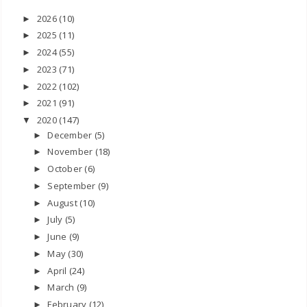
2026
(10)
►
2025
(11)
►
2024
(55)
►
2023
(71)
►
2022
(102)
►
2021
(91)
►
2020
(147)
▼
December
(5)
►
November
(18)
►
October
(6)
►
September
(9)
►
August
(10)
►
July
(5)
►
June
(9)
►
May
(30)
►
April
(24)
►
March
(9)
►
February
(12)
►