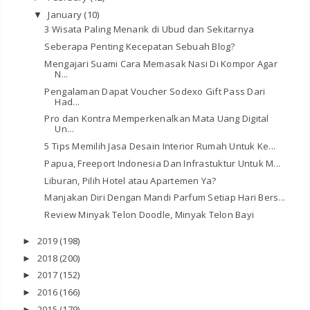
January
(10)
▼
3 Wisata Paling Menarik di Ubud dan Sekitarnya
Seberapa Penting Kecepatan Sebuah Blog?
Mengajari Suami Cara Memasak Nasi Di Kompor Agar
N...
Pengalaman Dapat Voucher Sodexo Gift Pass Dari
Had...
Pro dan Kontra Memperkenalkan Mata Uang Digital
Un...
5 Tips Memilih Jasa Desain Interior Rumah Untuk Ke...
Papua, Freeport Indonesia Dan Infrastuktur Untuk M...
Liburan, Pilih Hotel atau Apartemen Ya?
Manjakan Diri Dengan Mandi Parfum Setiap Hari Bers...
Review Minyak Telon Doodle, Minyak Telon Bayi
2019
(198)
►
2018
(200)
►
2017
(152)
►
2016
(166)
►
2015
(179)
►