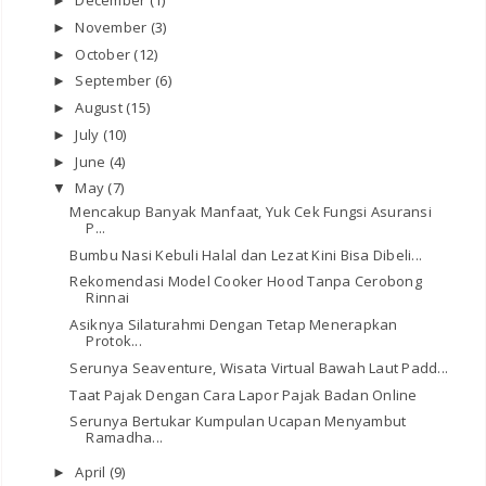
December
(1)
►
November
(3)
►
October
(12)
►
September
(6)
►
August
(15)
►
July
(10)
►
June
(4)
►
May
(7)
▼
Mencakup Banyak Manfaat, Yuk Cek Fungsi Asuransi
P...
Bumbu Nasi Kebuli Halal dan Lezat Kini Bisa Dibeli...
Rekomendasi Model Cooker Hood Tanpa Cerobong
Rinnai
Asiknya Silaturahmi Dengan Tetap Menerapkan
Protok...
Serunya Seaventure, Wisata Virtual Bawah Laut Padd...
Taat Pajak Dengan Cara Lapor Pajak Badan Online
Serunya Bertukar Kumpulan Ucapan Menyambut
Ramadha...
April
(9)
►