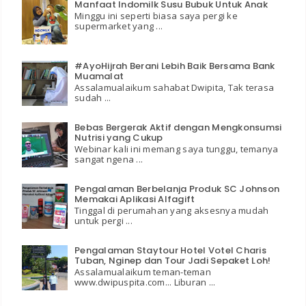
Manfaat Indomilk Susu Bubuk Untuk Anak
Minggu ini seperti biasa saya pergi ke
supermarket yang ...
#AyoHijrah Berani Lebih Baik Bersama Bank
Muamalat
Assalamualaikum sahabat Dwipita, Tak terasa
sudah ...
Bebas Bergerak Aktif dengan Mengkonsumsi
Nutrisi yang Cukup
Webinar kali ini memang saya tunggu, temanya
sangat ngena ...
Pengalaman Berbelanja Produk SC Johnson
Memakai Aplikasi Alfagift
Tinggal di perumahan yang aksesnya mudah
untuk pergi ...
Pengalaman Staytour Hotel Votel Charis
Tuban, Nginep dan Tour Jadi Sepaket Loh!
Assalamualaikum teman-teman
www.dwipuspita.com... Liburan ...