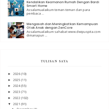
Kendalikan Keamanan Rumah Dengan Bardi
Smart Home
Assalamualaikum teman-teman dan para
pembaca ...
Mengasah dan Meningkatkan Kemampuan
Otak Anak dengan ZenCore
Assalamualaikum sahabat www.dwipuspita.com
dimanapun ...
TULISAN SAYA
2026
(10)
►
2025
(11)
►
2024
(55)
►
2023
(71)
►
2022
(102)
►
2021
(91)
▼