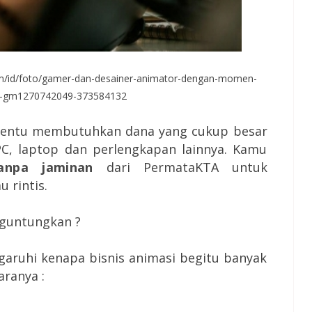
om/id/foto/gamer-dan-desainer-animator-dengan-momen-
tok-gm1270742049-373584132
tentu membutuhkan dana yang cukup besar
PC, laptop dan perlengkapan lainnya. Kamu
anpa jaminan
dari PermataKTA untuk
 rintis.
nguntungkan ?
aruhi kenapa bisnis animasi begitu banyak
ranya :