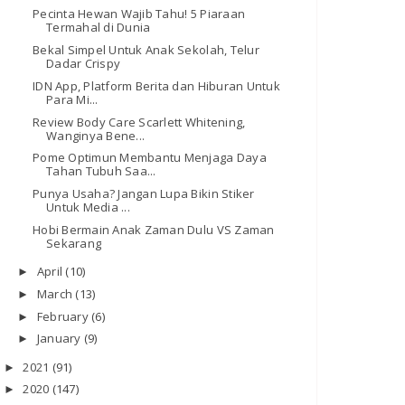
Pecinta Hewan Wajib Tahu! 5 Piaraan
Termahal di Dunia
Bekal Simpel Untuk Anak Sekolah, Telur
Dadar Crispy
IDN App, Platform Berita dan Hiburan Untuk
Para Mi...
Review Body Care Scarlett Whitening,
Wanginya Bene...
Pome Optimun Membantu Menjaga Daya
Tahan Tubuh Saa...
Punya Usaha? Jangan Lupa Bikin Stiker
Untuk Media ...
Hobi Bermain Anak Zaman Dulu VS Zaman
Sekarang
April
(10)
►
March
(13)
►
February
(6)
►
January
(9)
►
2021
(91)
►
2020
(147)
►