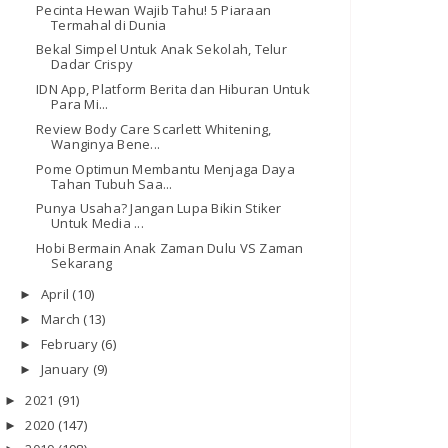
Pecinta Hewan Wajib Tahu! 5 Piaraan
Termahal di Dunia
Bekal Simpel Untuk Anak Sekolah, Telur
Dadar Crispy
IDN App, Platform Berita dan Hiburan Untuk
Para Mi...
Review Body Care Scarlett Whitening,
Wanginya Bene...
Pome Optimun Membantu Menjaga Daya
Tahan Tubuh Saa...
Punya Usaha? Jangan Lupa Bikin Stiker
Untuk Media ...
Hobi Bermain Anak Zaman Dulu VS Zaman
Sekarang
April
(10)
►
March
(13)
►
February
(6)
►
January
(9)
►
2021
(91)
►
2020
(147)
►