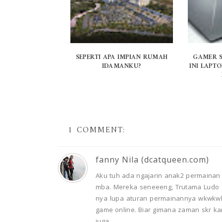
SEPERTI APA IMPIAN RUMAH
GAMER S
IDAMANKU?
INI LAPT
1 COMMENT:
fanny Nila (dcatqueen.com)
Aku tuh ada ngajarin anak2 permainan 
mba. Mereka seneeeng, Trutama Ludo 😄
nya lupa aturan permainannya wkwkwkwj
game online. Biar gimana zaman skr ka
juga