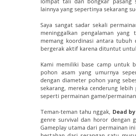
lompat tali dan bongkar pasang s
lainnya yang sepertinya sekarang su
Saya sangat sadar sekali permaina
meninggalkan pengalaman yang t
memang koordinasi antara tubuh d
bergerak aktif karena dituntut untu
Kami memiliki base camp untuk b
pohon asam yang umurnya sepert
dengan diameter pohon yang sebe
sekarang, mereka cenderung lebih 
seperti permainan game/permainan 
Teman-teman tahu nggak,
Dead by
genre survival dan horor dengan 
Gameplay utama dari permainan in
bertahan dari serangan satu musu