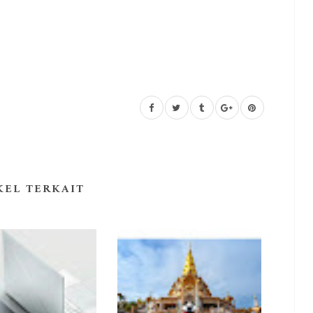
KEL TERKAIT