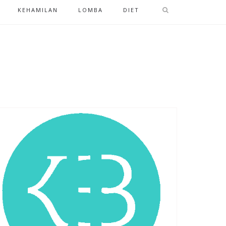
KEHAMILAN
LOMBA
DIET