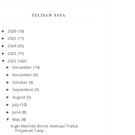
TULISAN SAYA
2026
(10)
►
2025
(11)
►
2024
(55)
►
2023
(71)
►
2022
(102)
▼
December
(10)
►
November
(9)
►
October
(9)
►
September
(5)
►
August
(5)
►
July
(10)
►
June
(8)
►
May
(8)
▼
Ingin Merintis Bisnis Animasi? Pakai
Pinjaman Tanp...