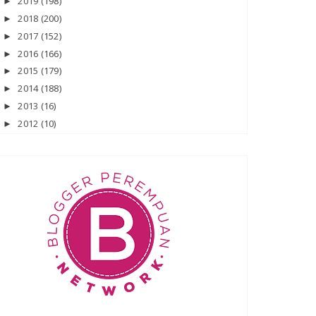
2019
(198)
►
2018
(200)
►
2017
(152)
►
2016
(166)
►
2015
(179)
►
2014
(188)
►
2013
(16)
►
2012
(10)
►