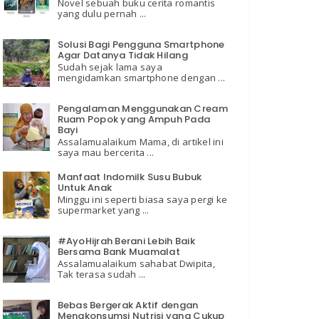
Novel sebuah buku cerita romantis
yang dulu pernah ...
Solusi Bagi Pengguna Smartphone
Agar Datanya Tidak Hilang
Sudah sejak lama saya
mengidamkan smartphone dengan ...
Pengalaman Menggunakan Cream
Ruam Popok yang Ampuh Pada
Bayi
Assalamualaikum Mama, di artikel ini
saya mau bercerita ...
Manfaat Indomilk Susu Bubuk
Untuk Anak
Minggu ini seperti biasa saya pergi ke
supermarket yang ...
#AyoHijrah Berani Lebih Baik
Bersama Bank Muamalat
Assalamualaikum sahabat Dwipita,
Tak terasa sudah ...
Bebas Bergerak Aktif dengan
Mengkonsumsi Nutrisi yang Cukup