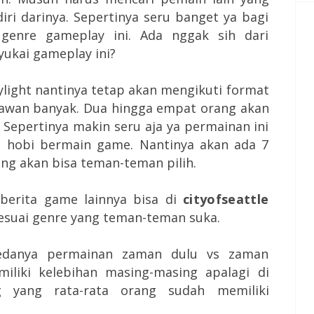
ri darinya. Sepertinya seru banget ya bagi
enre gameplay ini. Ada nggak sih dari
ukai gameplay ini?
light nantinya tetap akan mengikuti format
lawan banyak. Dua hingga empat orang akan
Sepertinya makin seru aja ya permainan ini
 hobi bermain game. Nantinya akan ada 7
ang akan bisa teman-teman pilih.
berita game lainnya bisa di
cityofseattle
sesuai genre yang teman-teman suka.
edanya permainan zaman dulu vs zaman
liki kelebihan masing-masing apalagi di
 yang rata-rata orang sudah memiliki