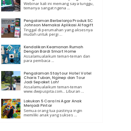
Webinar kali ini memang saya tunggu,
temanya sangat ngena ...
Pengalaman Berbelanja Produk SC
Johnson Memakai Aplikasi Alfagift
Tinggal di perumahan yang aksesnya
mudah untuk pergi ...
Kendalikan Keamanan Rumah
Dengan Bardi Smart Home
Assalamualaikum teman-teman dan
para pembaca ...
Pengalaman Staytour Hotel Votel
Charis Tuban, Nginep dan Tour
Jadi Sepaket Loh!
Assalamualaikum teman-teman
www.dwipuspita.com... Liburan ...
Lakukan 5 Cara Ini Agar Anak
Menjadi Pintar
Semua orang tua pastinya ingin
memiliki anak yang sukses ...