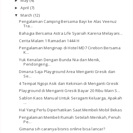
May
(4)
►
April
(7)
►
March
(12)
▼
Pengalaman Camping Bersama Bayi ke Alas Veenuz
Tra...
Bahagia Bersama Astra Life Syariah Karena Melayani...
Cerita Malam 1 Ramadan 1444 H
Pengalaman Menginap di Hotel MD7 Cirebon Bersama
K...
Yuk Kenalan Dengan Bunda Nia dan Menik,
Pendongeng...
Dimana Saja Playground Area Menganti Gresik dan
Se...
4 Tempat Ngopi Asik dan Kekinian di Menganti Gresik
Playground di Menganti Gresik Bayar 20 Ribu Main S...
Sablon Kaos Manual Untuk Seragam Keluarga, Apakah
...
Hal Yang Perlu Diperhatikan Saat Membeli Mobil Bekas
Pengalaman Membeli Rumah Setelah Menikah, Penuh
Pe...
Gimana sih caranya bisnis online bisa lancar?