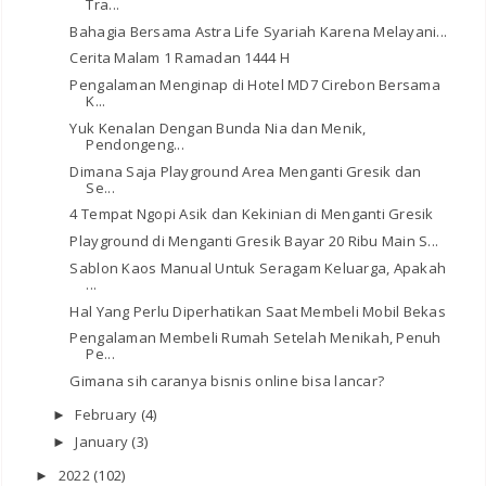
Tra...
Bahagia Bersama Astra Life Syariah Karena Melayani...
Cerita Malam 1 Ramadan 1444 H
Pengalaman Menginap di Hotel MD7 Cirebon Bersama
K...
Yuk Kenalan Dengan Bunda Nia dan Menik,
Pendongeng...
Dimana Saja Playground Area Menganti Gresik dan
Se...
4 Tempat Ngopi Asik dan Kekinian di Menganti Gresik
Playground di Menganti Gresik Bayar 20 Ribu Main S...
Sablon Kaos Manual Untuk Seragam Keluarga, Apakah
...
Hal Yang Perlu Diperhatikan Saat Membeli Mobil Bekas
Pengalaman Membeli Rumah Setelah Menikah, Penuh
Pe...
Gimana sih caranya bisnis online bisa lancar?
February
(4)
►
January
(3)
►
2022
(102)
►