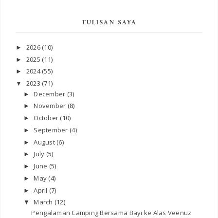
TULISAN SAYA
2026
(10)
►
2025
(11)
►
2024
(55)
►
2023
(71)
▼
December
(3)
►
November
(8)
►
October
(10)
►
September
(4)
►
August
(6)
►
July
(5)
►
June
(5)
►
May
(4)
►
April
(7)
►
March
(12)
▼
Pengalaman Camping Bersama Bayi ke Alas Veenuz