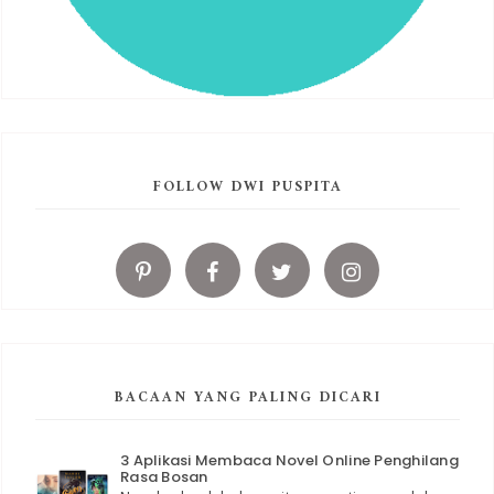
FOLLOW DWI PUSPITA
BACAAN YANG PALING DICARI
3 Aplikasi Membaca Novel Online Penghilang
Rasa Bosan