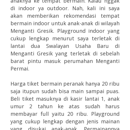
anaknya ke tempat bermain. Kalau nggak
di indoor ya outdoor. Nah, kali ini saya
akan memberikan rekomendasi tempat
bermain indoor untuk anak-anak di wilayah
Menganti Gresik. Playground indoor yang
cukup lengkap menurut saya terletak di
lantai dua Swalayan Usaha Baru di
Menganti Gresik yang terletak di sebelah
barat pintu masuk perumahan Menganti
Permai.
Harga tiket bermain peranak hanya 20 ribu
saja itupun sudah bisa main sampai puas.
Beli tiket masuknya di kasir lantai 1, anak
umur 2 tahun ke atas sudah harus
membayar full yaitu 20 ribu. Playground
yang cukup lengkap dengan jenis mainan
yang disukai anak-anak. Permainannya