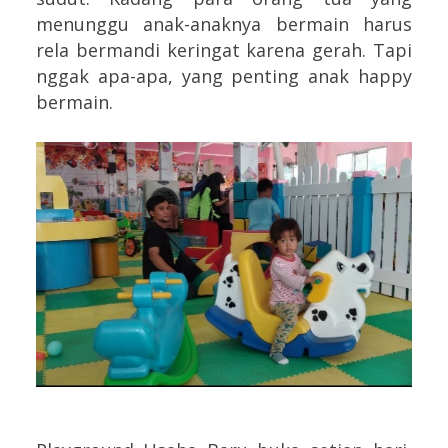
menunggu anak-anaknya bermain harus
rela bermandi keringat karena gerah. Tapi
nggak apa-apa, yang penting anak happy
bermain.