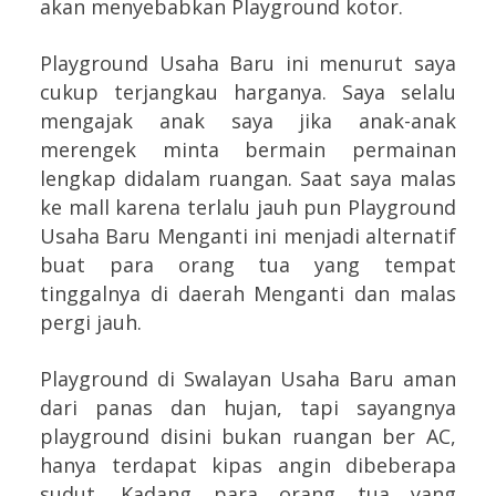
akan menyebabkan Playground kotor.
Playground Usaha Baru ini menurut saya
cukup terjangkau harganya. Saya selalu
mengajak anak saya jika anak-anak
merengek minta bermain permainan
lengkap didalam ruangan. Saat saya malas
ke mall karena terlalu jauh pun Playground
Usaha Baru Menganti ini menjadi alternatif
buat para orang tua yang tempat
tinggalnya di daerah Menganti dan malas
pergi jauh.
Playground di Swalayan Usaha Baru aman
dari panas dan hujan, tapi sayangnya
playground disini bukan ruangan ber AC,
hanya terdapat kipas angin dibeberapa
sudut. Kadang para orang tua yang