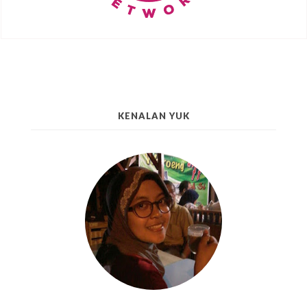
KENALAN YUK