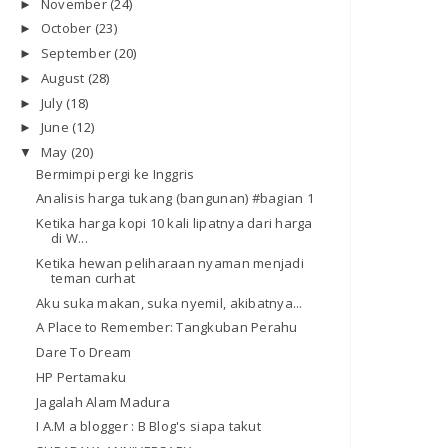
November
(24)
►
October
(23)
►
September
(20)
►
August
(28)
►
July
(18)
►
June
(12)
►
May
(20)
▼
Bermimpi pergi ke Inggris
Analisis harga tukang (bangunan) #bagian 1
Ketika harga kopi 10 kali lipatnya dari harga
di W...
Ketika hewan peliharaan nyaman menjadi
teman curhat
Aku suka makan, suka nyemil, akibatnya...
A Place to Remember: Tangkuban Perahu
Dare To Dream
HP Pertamaku
Jagalah Alam Madura
I A.M a blogger : B Blog's siapa takut