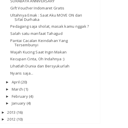
SURABAYA ANNIVERSARY
Gift Voucher Indomaret Gratis
Ultahnya Emak : Saat Aku MOVE ON dari
Sifat Durhaka
Pedagang saja sholat, masak kamu nggak ?
Salah satu manfaat Tahajjud
Pantai Cacalan Keindahan Yang
Tersembunyi
Wajah Kucing Saat Ingin Makan
Kecupan Cinta, Oh Indahnya :)
Lihatlah Dunia dan Bersyukurlah
Nyaris saja...
April
(20)
►
March
(1)
►
February
(4)
►
January
(4)
►
2013
(16)
►
2012
(10)
►