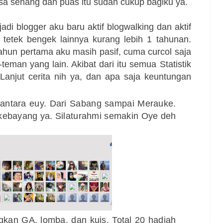
a senang dan puas itu sudah cukup bagiku ya.
di blogger aku baru aktif blogwalking dan aktif
 tetek bengek lainnya kurang lebih 1 tahunan.
 tahun pertama aku masih pasif, cuma curcol saja
eman yang lain. Akibat dari itu semua Statistik
Lanjut cerita nih ya, d
an apa saja keuntungan
antara euy. Dari Sabang sampai Merauke.
 kebayang ya. Silaturahmi semakin Oye deh
kan GA, lomba, dan kuis. Total 20 hadiah