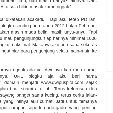
 nambah ilmu, dan masih banyak lainnya. Dan,
. Aku saja bikin masak kamu nggak?
sa dikatakan acakadul. Tapi aku tetep PD lah,
a blogku sendiri pada tahun 2012 bulan Februari.
akan masih muda belia, masih unyu-unyu. Tapi
 mau pengunjungku tiap harinya minimal 1000
 blogku maksimal. Makanya aku berusaha sekeras
ringat biar para pengunjung selalu main-main ke
arnya nggak ada ya. Awalnya kan mau curhat
anya, URL blogku aja aku beri nama
ti domain menjadi www.dwipuspita.com sejak
ilan buat suami aku loh. Terus keterusan deh
 sayang banget sama kucing, terus cerita jalan-
 yang intinya aku curhat
. Jadi untuk temanya
mpur-campur seperti gado-gado yang penting