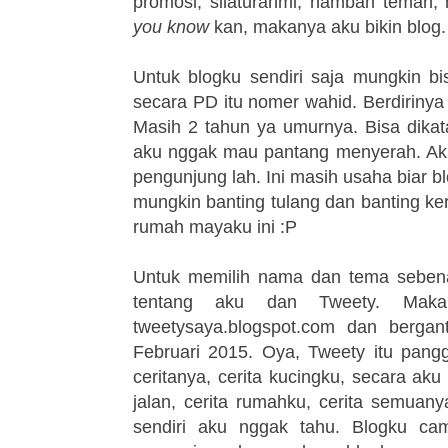
promosi, silaturahmi, nambah teman,
you know
kan, makanya aku bikin blog
Untuk blogku sendiri saja mungkin bi
secara PD itu nomer
wahid
. Berdiriny
Masih 2 tahun ya umurnya. Bisa dikat
aku nggak mau pantang menyerah. Aku
pengunjung lah. Ini masih usaha biar
mungkin banting tulang dan banting ke
rumah mayaku ini :P
Untuk memilih nama dan tema seben
tentang aku dan Tweety. Mak
tweetysaya.blogspot.com dan bergan
Februari 2015. Oya, Tweety itu pangg
ceritanya, cerita kucingku, secara aku
jalan, cerita
rumahku,
cerita semuanya
sendiri aku nggak tahu. Blogku ca