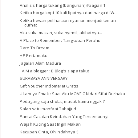
Analisis harga tukang (bangunan) #bagian 1
Ketika harga kopi 10 kali lipatnya dari harga di W...
Ketika hewan peliharaan nyaman menjadi teman
curhat
Aku suka makan, suka nyemil, akibatnya...
A Place to Remember: Tangkuban Perahu
Dare To Dream
HP Pertamaku
Jagalah Alam Madura
I A.M a blogger : B Blog's siapa takut
SURABAYA ANNIVERSARY
Gift Voucher Indomaret Gratis
Ultahnya Emak : Saat Aku MOVE ON dari Sifat Durhaka
Pedagang saja sholat, masak kamu nggak ?
Salah satu manfaat Tahajjud
Pantai Cacalan Keindahan Yang Tersembunyi
Wajah Kucing Saat Ingin Makan
Kecupan Cinta, Oh Indahnya :)