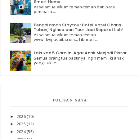
Smart Home
Assalamualaikum teman-teman dan para
pembaca ...
Pengalaman Staytour Hotel Votel Charis
Tuban, Nginep dan Tour Jadi Sepaket Loh!
Assalamualaikum teman-teman
www.dwipuspita.com... Liburan ...
Lakukan 5 Cara Ini Agar Anak Menjadi Pintar
Semua orang tua pastinya ingin memiliki anak
yang sukses ...
TULISAN SAYA
2026
(10)
►
2025
(11)
►
2024
(55)
►