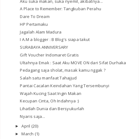
Aku suka makan, suka nyemil, akibatnya...
A Place to Remember: Tangkuban Perahu
Dare To Dream
HP Pertamaku
Jagalah Alam Madura
I A.M a blogger : B Blog's siapa takut
SURABAYA ANNIVERSARY
Gift Voucher Indomaret Gratis
Ultahnya Emak : Saat Aku MOVE ON dari Sifat Durhaka
Pedagang saja sholat, masak kamu nggak ?
Salah satu manfaat Tahajjud
Pantai Cacalan Keindahan Yang Tersembunyi
Wajah Kucing Saat Ingin Makan
Kecupan Cinta, Oh Indahnya :)
Lihatlah Dunia dan Bersyukurlah
Nyaris saja...
April
(20)
►
March
(1)
►