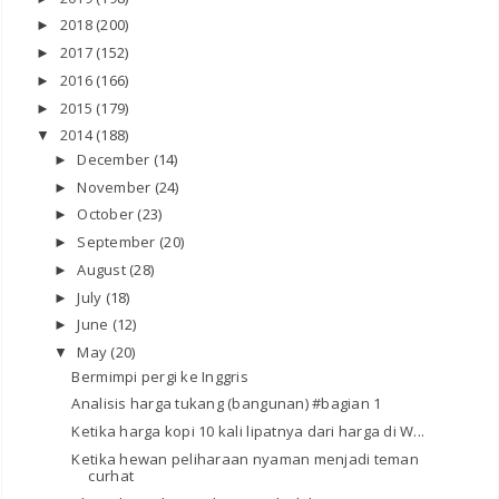
2018
(200)
►
2017
(152)
►
2016
(166)
►
2015
(179)
►
2014
(188)
▼
December
(14)
►
November
(24)
►
October
(23)
►
September
(20)
►
August
(28)
►
July
(18)
►
June
(12)
►
May
(20)
▼
Bermimpi pergi ke Inggris
Analisis harga tukang (bangunan) #bagian 1
Ketika harga kopi 10 kali lipatnya dari harga di W...
Ketika hewan peliharaan nyaman menjadi teman
curhat