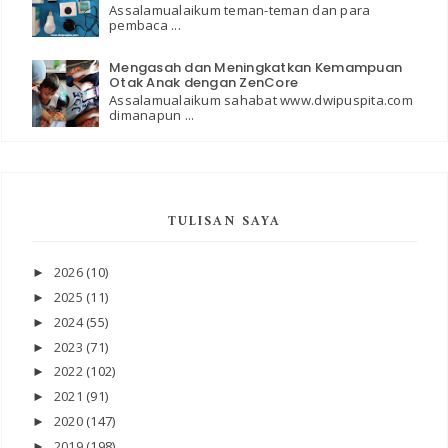
Assalamualaikum teman-teman dan para
pembaca ...
Mengasah dan Meningkatkan Kemampuan
Otak Anak dengan ZenCore
Assalamualaikum sahabat www.dwipuspita.com
dimanapun ...
TULISAN SAYA
2026
(10)
►
2025
(11)
►
2024
(55)
►
2023
(71)
►
2022
(102)
►
2021
(91)
►
2020
(147)
►
2019
(198)
►