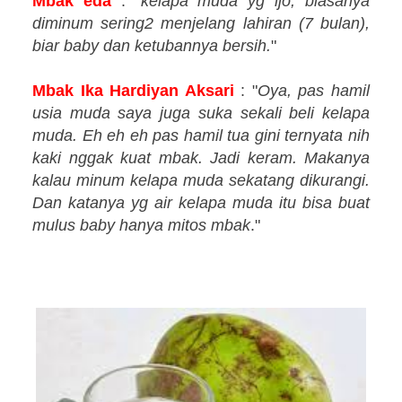
Mbak eda
: "
kelapa muda yg ijo, biasanya
diminum sering2 menjelang lahiran (7 bulan),
biar baby dan ketubannya bersih.
"
Mbak Ika Hardiyan Aksari
: "
Oya, pas hamil
usia muda saya juga suka sekali beli kelapa
muda. Eh eh eh pas hamil tua gini ternyata nih
kaki nggak kuat mbak. Jadi keram. Makanya
kalau minum kelapa muda sekatang dikurangi.
Dan katanya yg air kelapa muda itu bisa buat
mulus baby hanya mitos mbak
."