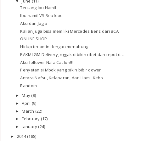
June
(11)
▼
Tentang Ibu Hamil
Ibu hamil VS Seafood
Aku dan Jogja
Kalian juga bisa memiliki Mercedes Benz dari BCA
ONLINE SHOP
Hidup terjamin dengan menabung
BAKMI GM Delivery, nggak dibikin ribet dan repot d...
Aku follower Nala Cat loh!!!
Penyetan si Mbok yang bikin bibir dower
Antara Nafsu, Kelaparan, dan Hamil Kebo
Random
May
(8)
►
April
(9)
►
March
(22)
►
February
(17)
►
January
(24)
►
2014
(188)
►