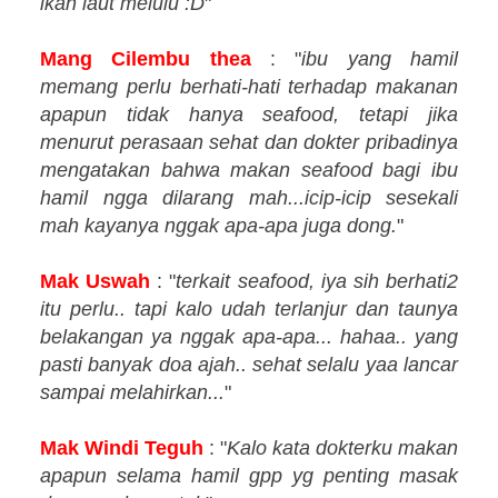
ikan laut melulu :D
"
Mang Cilembu thea
: "
ibu yang hamil
memang perlu berhati-hati terhadap makanan
apapun tidak hanya seafood, tetapi jika
menurut perasaan sehat dan dokter pribadinya
mengatakan bahwa makan seafood bagi ibu
hamil ngga dilarang mah...icip-icip sesekali
mah kayanya nggak apa-apa juga dong.
"
Mak Uswah
: "
terkait seafood, iya sih berhati2
itu perlu.. tapi kalo udah terlanjur dan taunya
belakangan ya nggak apa-apa... hahaa.. yang
pasti banyak doa ajah.. sehat selalu yaa lancar
sampai melahirkan...
"
Mak Windi Teguh
: "
Kalo kata dokterku makan
apapun selama hamil gpp yg penting masak