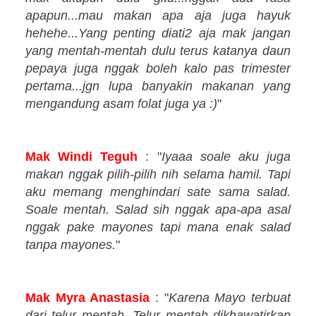
apapun...mau makan apa aja juga hayuk
hehehe...Yang penting diati2 aja mak jangan
yang mentah-mentah dulu terus katanya daun
pepaya juga nggak boleh kalo pas trimester
pertama...jgn lupa banyakin makanan yang
mengandung asam folat juga ya :)
"
Mak Windi Teguh
: "
Iyaaa soale aku juga
makan nggak pilih-pilih nih selama hamil. Tapi
aku memang menghindari sate sama salad.
Soale mentah. Salad sih nggak apa-apa asal
nggak pake mayones tapi mana enak salad
tanpa mayones.
"
Mak Myra Anastasia
: "
Karena Mayo terbuat
dari telur mentah, Telur mentah dikhawatirkan