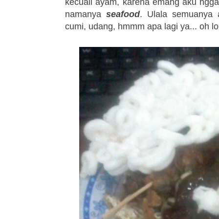
kecuali ayam, karena emang aku ngga
namanya
seafood
. Ulala semuanya a
cumi, udang, hmmm apa lagi ya... oh lo