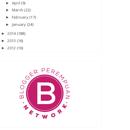
April
(9)
►
March
(22)
►
February
(17)
►
January
(24)
►
2014
(188)
►
2013
(16)
►
2012
(10)
►