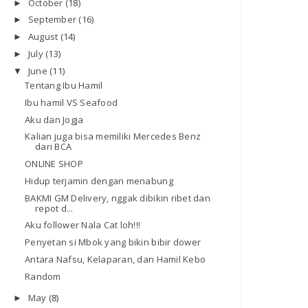
October
(18)
►
September
(16)
►
August
(14)
►
July
(13)
►
June
(11)
▼
Tentang Ibu Hamil
Ibu hamil VS Seafood
Aku dan Jogja
Kalian juga bisa memiliki Mercedes Benz
dari BCA
ONLINE SHOP
Hidup terjamin dengan menabung
BAKMI GM Delivery, nggak dibikin ribet dan
repot d...
Aku follower Nala Cat loh!!!
Penyetan si Mbok yang bikin bibir dower
Antara Nafsu, Kelaparan, dan Hamil Kebo
Random
May
(8)
►