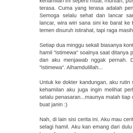
kehamilan ini seperti mual, muntah, pu
terasa. Cuma yang terasa adalah peng
Semoga selalu sehat dan lancar sampa
lancar, wira wiri sana sini ke barat 
temen disuruh istirahat, tapi raga masih
Setiap dua minggu sekali biasanya kont
hamil "istimewa" soalnya saat ditany
dan aku menjawab nggak pernah. Dan
"istimewa". Alhamdulillah...
Untuk ke dokter kandungan, aku rutin 
kehamilan aku juga ingin melihat pe
selalu penasaran...maunya malah tiap
buat janin :)
Nah, di lain sisi cerita ini. Aku mau 
selagi hamil. Aku kan emang dari du