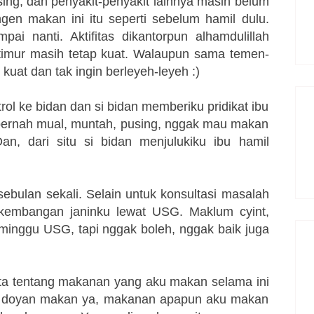
sing, dan penyakit-penyakit lainnya masih belum
en makan ini itu seperti sebelum hamil dulu.
i nanti. Aktifitas dikantorpun alhamdulillah
ke timur masih tetap kuat. Walaupun sama temen-
 kuat dan tak ingin berleyeh-leyeh :)
rol ke bidan dan si bidan memberiku pridikat ibu
a pernah mual, muntah, pusing, nggak mau makan
, dari situ si bidan menjulukiku ibu hamil
sebulan sekali. Selain untuk konsultasi masalah
rkembangan janinku lewat USG. Maklum cyint,
 minggu USG, tapi nggak boleh, nggak baik juga
cerita tentang makanan yang aku makan selama ini
lu doyan makan ya, makanan apapun aku makan