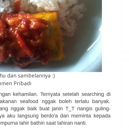
hu dan sambelannya :)
men Pribadi
ngan kehamilan. Ternyata setelah searching di
kanan seafood nggak boleh terlalu banyak.
ng nggak baik buat janin T_T nangis guling-
inya aku langsung berdo'a dan meminta kepada
purna lahir bathin saat lahiran nanti.