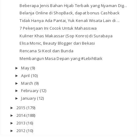
Beberapa Jenis Bahan Hijab Terbaik yang Nyaman Dig...
Belanja Online di ShopBack, dapat bonus Cashback
Tidak Hanya Ada Pantai, Yuk Kenali Wisata Lain di ...
7 Pekerjaan Ini Cocok Untuk Mahasiswa
Kuliner Khas Makassar (Sop Konro) di Surabaya
Elisa Monic, Beauty Blogger dari Bekasi
Rencana Si Kecil dan Bunda
Membangun Masa Depan yang #LebihBaik
May
(9)
►
April
(10)
►
March
(9)
►
February
(12)
►
January
(12)
►
2015
(179)
►
2014
(188)
►
2013
(16)
►
2012
(10)
►