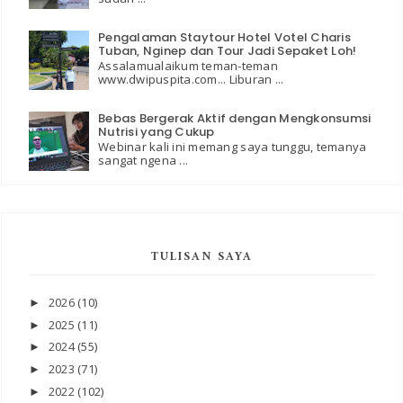
Pengalaman Staytour Hotel Votel Charis
Tuban, Nginep dan Tour Jadi Sepaket Loh!
Assalamualaikum teman-teman
www.dwipuspita.com... Liburan ...
Bebas Bergerak Aktif dengan Mengkonsumsi
Nutrisi yang Cukup
Webinar kali ini memang saya tunggu, temanya
sangat ngena ...
TULISAN SAYA
2026
(10)
►
2025
(11)
►
2024
(55)
►
2023
(71)
►
2022
(102)
►