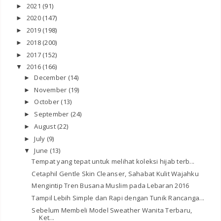
2021
(91)
►
2020
(147)
►
2019
(198)
►
2018
(200)
►
2017
(152)
►
2016
(166)
▼
December
(14)
►
November
(19)
►
October
(13)
►
September
(24)
►
August
(22)
►
July
(9)
►
June
(13)
▼
Tempat yang tepat untuk melihat koleksi hijab terb...
Cetaphil Gentle Skin Cleanser, Sahabat Kulit Wajahku
Mengintip Tren Busana Muslim pada Lebaran 2016
Tampil Lebih Simple dan Rapi dengan Tunik Rancanga...
Sebelum Membeli Model Sweather Wanita Terbaru,
Ket...