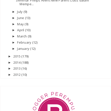
Seminar Philips Avent New Parent Class dalam
Mempe...
July
(9)
►
June
(13)
►
May
(9)
►
April
(10)
►
March
(9)
►
February
(12)
►
January
(12)
►
2015
(179)
►
2014
(188)
►
2013
(16)
►
2012
(10)
►