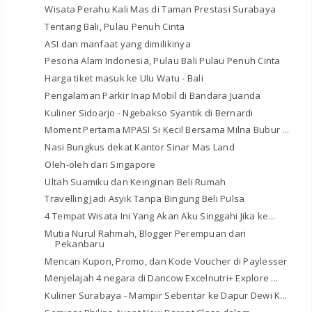
Wisata Perahu Kali Mas di Taman Prestasi Surabaya
Tentang Bali, Pulau Penuh Cinta
ASI dan manfaat yang dimilikinya
Pesona Alam Indonesia, Pulau Bali Pulau Penuh Cinta
Harga tiket masuk ke Ulu Watu - Bali
Pengalaman Parkir Inap Mobil di Bandara Juanda
Kuliner Sidoarjo - Ngebakso Syantik di Bernardi
Moment Pertama MPASI Si Kecil Bersama Milna Bubur ...
Nasi Bungkus dekat Kantor Sinar Mas Land
Oleh-oleh dari Singapore
Ultah Suamiku dan Keinginan Beli Rumah
Travelling Jadi Asyik Tanpa Bingung Beli Pulsa
4 Tempat Wisata Ini Yang Akan Aku Singgahi Jika ke...
Mutia Nurul Rahmah, Blogger Perempuan dari
Pekanbaru
Mencari Kupon, Promo, dan Kode Voucher di Paylesser
Menjelajah 4 negara di Dancow Excelnutri+ Explore ...
Kuliner Surabaya - Mampir Sebentar ke Dapur Dewi K...