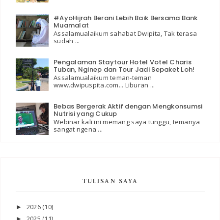
#AyoHijrah Berani Lebih Baik Bersama Bank
Muamalat
Assalamualaikum sahabat Dwipita, Tak terasa
sudah ...
Pengalaman Staytour Hotel Votel Charis
Tuban, Nginep dan Tour Jadi Sepaket Loh!
Assalamualaikum teman-teman
www.dwipuspita.com... Liburan ...
Bebas Bergerak Aktif dengan Mengkonsumsi
Nutrisi yang Cukup
Webinar kali ini memang saya tunggu, temanya
sangat ngena ...
TULISAN SAYA
2026
(10)
►
2025
(11)
►