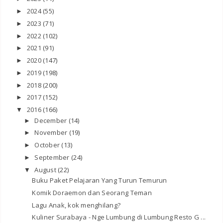
2024
(55)
►
2023
(71)
►
2022
(102)
►
2021
(91)
►
2020
(147)
►
2019
(198)
►
2018
(200)
►
2017
(152)
►
2016
(166)
▼
December
(14)
►
November
(19)
►
October
(13)
►
September
(24)
►
August
(22)
▼
Buku Paket Pelajaran Yang Turun Temurun
Komik Doraemon dan Seorang Teman
Lagu Anak, kok menghilang?
Kuliner Surabaya - Nge Lumbung di Lumbung Resto G ...