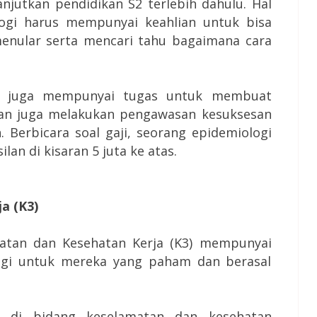
anjutkan pendidikan S2 terlebih dahulu.
Hal
logi harus mempunyai keahlian untuk bisa
menular serta mencari tahu bagaimana cara
.
ogi juga mempunyai tugas untuk membuat
an juga melakukan pengawasan kesuksesan
n.
Berbicara soal gaji, seorang epidemiologi
an di kisaran 5 juta ke atas.
a (K3)
atan dan Kesehatan Kerja (K3) mempunyai
agi untuk mereka yang paham dan berasal
r di bidang keselamatan dan kesehatan