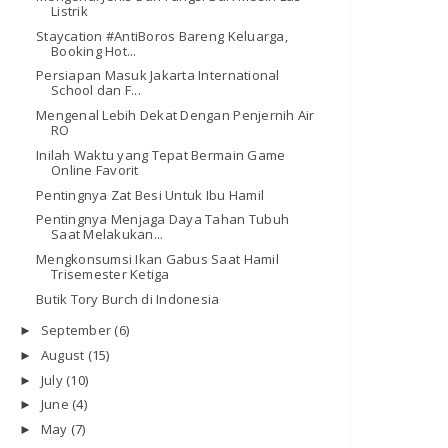
Listrik
Staycation #AntiBoros Bareng Keluarga,
Booking Hot...
Persiapan Masuk Jakarta International
School dan F...
Mengenal Lebih Dekat Dengan Penjernih Air
RO
Inilah Waktu yang Tepat Bermain Game
Online Favorit
Pentingnya Zat Besi Untuk Ibu Hamil
Pentingnya Menjaga Daya Tahan Tubuh
Saat Melakukan...
Mengkonsumsi Ikan Gabus Saat Hamil
Trisemester Ketiga
Butik Tory Burch di Indonesia
September
(6)
►
August
(15)
►
July
(10)
►
June
(4)
►
May
(7)
►