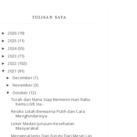
TULISAN SAYA
2026
(10)
►
2025
(11)
►
2024
(55)
►
2023
(71)
►
2022
(102)
►
2021
(91)
▼
December
(1)
►
November
(3)
►
October
(12)
▼
Turah dan Nana Siap Nemenin Hari Rabu
Kamu LIVE Ha...
Resiko Lidah Berwarna Putih dan Cara
Menghindarinya
Loker Medan Jurusan Kesehatan
Masyarakat
Mengenal Jenis Dan Fungsi Dari Mesin Las