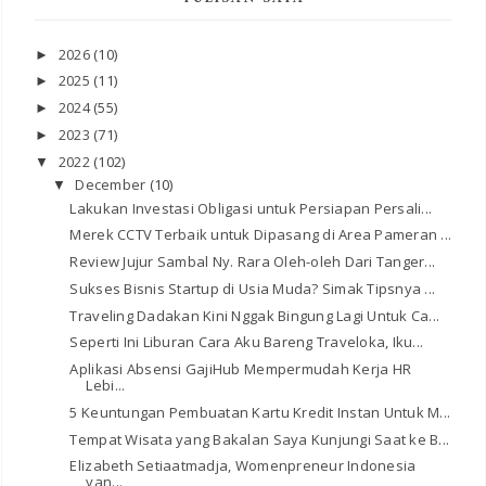
2026
(10)
►
2025
(11)
►
2024
(55)
►
2023
(71)
►
2022
(102)
▼
December
(10)
▼
Lakukan Investasi Obligasi untuk Persiapan Persali...
Merek CCTV Terbaik untuk Dipasang di Area Pameran ...
Review Jujur Sambal Ny. Rara Oleh-oleh Dari Tanger...
Sukses Bisnis Startup di Usia Muda? Simak Tipsnya ...
Traveling Dadakan Kini Nggak Bingung Lagi Untuk Ca...
Seperti Ini Liburan Cara Aku Bareng Traveloka, Iku...
Aplikasi Absensi GajiHub Mempermudah Kerja HR
Lebi...
5 Keuntungan Pembuatan Kartu Kredit Instan Untuk M...
Tempat Wisata yang Bakalan Saya Kunjungi Saat ke B...
Elizabeth Setiaatmadja, Womenpreneur Indonesia
yan...