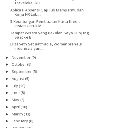
Traveloka, Iku...
Aplikasi Absensi GajiHub Mempermudah
Kerja HR Lebi...
5 Keuntungan Pembuatan Kartu Kredit
Instan Untuk M...
Tempat Wisata yang Bakalan Saya Kunjungi
Saat ke B...
Elizabeth Setiaatmadja, Womenpreneur
Indonesia yan...
November
(9)
►
October
(9)
►
September
(5)
►
August
(5)
►
July
(10)
►
June
(8)
►
May
(8)
►
April
(10)
►
March
(13)
►
February
(6)
►