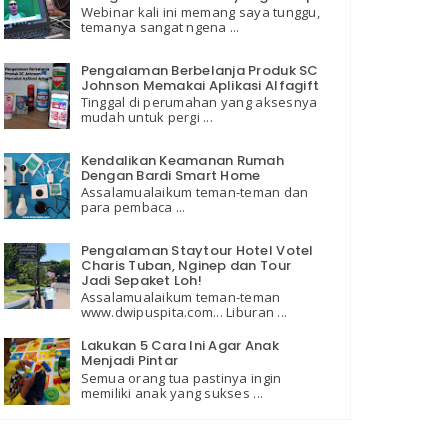
Webinar kali ini memang saya tunggu,
temanya sangat ngena ...
Pengalaman Berbelanja Produk SC
Johnson Memakai Aplikasi Alfagift
Tinggal di perumahan yang aksesnya
mudah untuk pergi ...
Kendalikan Keamanan Rumah
Dengan Bardi Smart Home
Assalamualaikum teman-teman dan
para pembaca ...
Pengalaman Staytour Hotel Votel
Charis Tuban, Nginep dan Tour
Jadi Sepaket Loh!
Assalamualaikum teman-teman
www.dwipuspita.com... Liburan ...
Lakukan 5 Cara Ini Agar Anak
Menjadi Pintar
Semua orang tua pastinya ingin
memiliki anak yang sukses ...