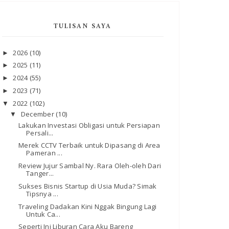
TULISAN SAYA
2026
(10)
►
2025
(11)
►
2024
(55)
►
2023
(71)
►
2022
(102)
▼
December
(10)
▼
Lakukan Investasi Obligasi untuk Persiapan
Persali...
Merek CCTV Terbaik untuk Dipasang di Area
Pameran ...
Review Jujur Sambal Ny. Rara Oleh-oleh Dari
Tanger...
Sukses Bisnis Startup di Usia Muda? Simak
Tipsnya ...
Traveling Dadakan Kini Nggak Bingung Lagi
Untuk Ca...
Seperti Ini Liburan Cara Aku Bareng