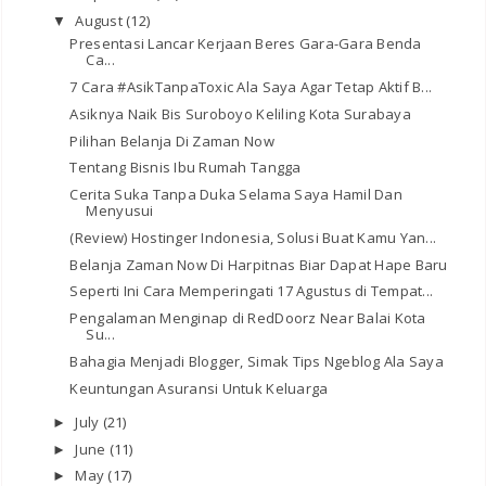
August
(12)
▼
Presentasi Lancar Kerjaan Beres Gara-Gara Benda
Ca...
7 Cara #AsikTanpaToxic Ala Saya Agar Tetap Aktif B...
Asiknya Naik Bis Suroboyo Keliling Kota Surabaya
Pilihan Belanja Di Zaman Now
Tentang Bisnis Ibu Rumah Tangga
Cerita Suka Tanpa Duka Selama Saya Hamil Dan
Menyusui
(Review) Hostinger Indonesia, Solusi Buat Kamu Yan...
Belanja Zaman Now Di Harpitnas Biar Dapat Hape Baru
Seperti Ini Cara Memperingati 17 Agustus di Tempat...
Pengalaman Menginap di RedDoorz Near Balai Kota
Su...
Bahagia Menjadi Blogger, Simak Tips Ngeblog Ala Saya
Keuntungan Asuransi Untuk Keluarga
July
(21)
►
June
(11)
►
May
(17)
►