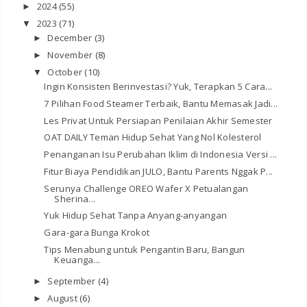
2024
(55)
►
2023
(71)
▼
December
(3)
►
November
(8)
►
October
(10)
▼
Ingin Konsisten Berinvestasi? Yuk, Terapkan 5 Cara...
7 Pilihan Food Steamer Terbaik, Bantu Memasak Jadi...
Les Privat Untuk Persiapan Penilaian Akhir Semester
OAT DAILY Teman Hidup Sehat Yang Nol Kolesterol
Penanganan Isu Perubahan Iklim di Indonesia Versi ...
Fitur Biaya Pendidikan JULO, Bantu Parents Nggak P...
Serunya Challenge OREO Wafer X Petualangan
Sherina...
Yuk Hidup Sehat Tanpa Anyang-anyangan
Gara-gara Bunga Krokot
Tips Menabung untuk Pengantin Baru, Bangun
Keuanga...
September
(4)
►
August
(6)
►