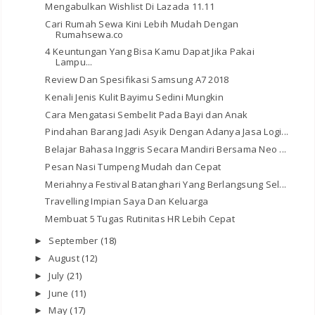
Mengabulkan Wishlist Di Lazada 11.11
Cari Rumah Sewa Kini Lebih Mudah Dengan
Rumahsewa.co
4 Keuntungan Yang Bisa Kamu Dapat Jika Pakai
Lampu...
Review Dan Spesifikasi Samsung A7 2018
Kenali Jenis Kulit Bayimu Sedini Mungkin
Cara Mengatasi Sembelit Pada Bayi dan Anak
Pindahan Barang Jadi Asyik Dengan Adanya Jasa Logi...
Belajar Bahasa Inggris Secara Mandiri Bersama Neo ...
Pesan Nasi Tumpeng Mudah dan Cepat
Meriahnya Festival Batanghari Yang Berlangsung Sel...
Travelling Impian Saya Dan Keluarga
Membuat 5 Tugas Rutinitas HR Lebih Cepat
September
(18)
►
August
(12)
►
July
(21)
►
June
(11)
►
May
(17)
►