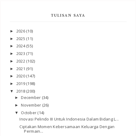
TULISAN SAYA
2026
(10)
►
2025
(11)
►
2024
(55)
►
2023
(71)
►
2022
(102)
►
2021
(91)
►
2020
(147)
►
2019
(198)
►
2018
(200)
▼
December
(34)
►
November
(26)
►
October
(14)
▼
Inovasi Pelindo III Untuk Indonesia Dalam Bidang L...
Ciptakan Momen Kebersamaan Keluarga Dengan
Permain...