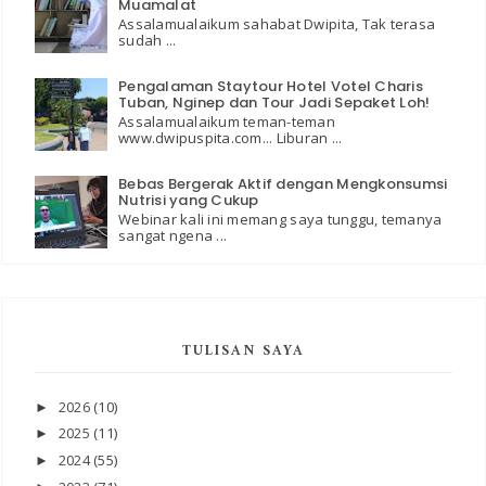
Muamalat
Assalamualaikum sahabat Dwipita, Tak terasa
sudah ...
Pengalaman Staytour Hotel Votel Charis
Tuban, Nginep dan Tour Jadi Sepaket Loh!
Assalamualaikum teman-teman
www.dwipuspita.com... Liburan ...
Bebas Bergerak Aktif dengan Mengkonsumsi
Nutrisi yang Cukup
Webinar kali ini memang saya tunggu, temanya
sangat ngena ...
TULISAN SAYA
2026
(10)
►
2025
(11)
►
2024
(55)
►