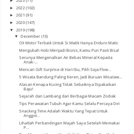
2023
(71)
►
2022
(102)
►
2021
(91)
►
2020
(147)
►
2019
(198)
▼
December
(13)
▼
Oli Motor Terbaik Untuk Si Matik Hanya Enduro Matic
Mengubah Hobi Menjadi Bisnis, Kamu Pun Pasti Bisa!
Serunya Mengenalkan Air Bebas Mineral Kepada
Anak-...
Mencari Gift Surprise di Hari Ibu, Pilih Saja Flow...
5 Wisata Bandung Paling Keren, Jadi Buruan Wisataw...
Alasan Kenapa Kucing Tidak Sebaiknya Dipakaikan
Baju!
Sejarah dan Lambang dari Berbagai Macam Zodiak
Tips Perawatan Tubuh Agar Kamu Selalu Percaya Diri
Snacking Time Adalah Waktu Yang Tepat Untuk
Anggot...
Lihatlah Perbandingan Wajah Saya Setelah Memakai
P...