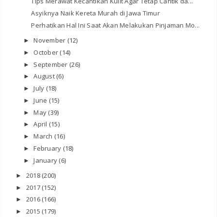
Tips Merawat Kecantikan Kulit Agar Tetap Cantik da...
Asyiknya Naik Kereta Murah di Jawa Timur
Perhatikan Hal Ini Saat Akan Melakukan Pinjaman Mo...
November
(12)
►
October
(14)
►
September
(26)
►
August
(6)
►
July
(18)
►
June
(15)
►
May
(39)
►
April
(15)
►
March
(16)
►
February
(18)
►
January
(6)
►
2018
(200)
►
2017
(152)
►
2016
(166)
►
2015
(179)
►