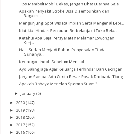
Tips Membeli Mobil Bekas, Jangan Lihat Luarnya Saja
Apakah Penyakit Stroke Bisa Disembuhkan dan
Bagaim...
Mengunjungi Spot Wisata Impian Serta Mengenal Lebi...
Kiat-kiat Hindari Penipuan Berbelanja di Toko Bela...
Ketahui Apa Saja Persyaratan Melamar Lowongan
Kerj...
Nasi Sudah Menjadi Bubur, Penyesalan Tiada
Gunanya...
Kenangan Indah Sebelum Menikah
Ayo Saling Jaga Agar Keluarga Terhindar Dari Cacingan
Jangan Sampai Ada Cerita Besar Pasak Daripada Tiang
Apakah Bahaya Menelan Sperma Suami?
January
(5)
►
2020
(147)
►
2019
(198)
►
2018
(200)
►
2017
(152)
►
2016
(166)
►