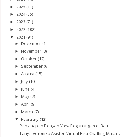
2025
(11)
►
2024
(55)
►
2023
(71)
►
2022
(102)
►
2021
(91)
▼
December
(1)
►
November
(3)
►
October
(12)
►
September
(6)
►
August
(15)
►
July
(10)
►
June
(4)
►
May
(7)
►
April
(9)
►
March
(7)
►
February
(12)
▼
Penginapan Dengan View Pegunungan di Batu
Tanya Veronika Asisten Virtual Bisa Chatting Masal...