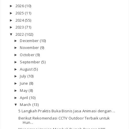
2026
(10)
►
2025
(11)
►
2024
(55)
►
2023
(71)
►
2022
(102)
▼
December
(10)
►
November
(9)
►
October
(9)
►
September
(5)
►
August
(5)
►
July
(10)
►
June
(8)
►
May
(8)
►
April
(10)
►
March
(13)
▼
5 Langkah Praktis Buka Bisnis Jasa Animasi dengan ...
Berikut Rekomendasi CCTV Outdoor Terbaik untuk
Hun...