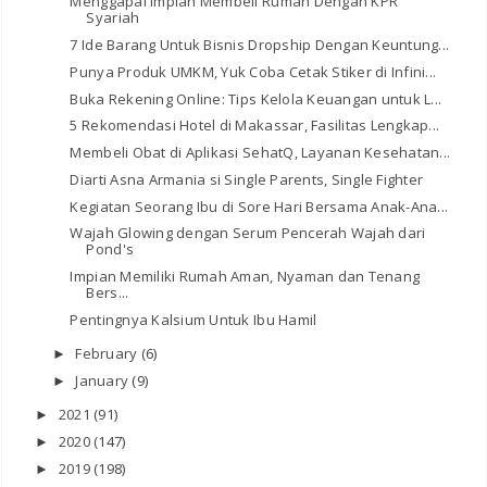
Menggapai Impian Membeli Rumah Dengan KPR
Syariah
7 Ide Barang Untuk Bisnis Dropship Dengan Keuntung...
Punya Produk UMKM, Yuk Coba Cetak Stiker di Infini...
Buka Rekening Online: Tips Kelola Keuangan untuk L...
5 Rekomendasi Hotel di Makassar, Fasilitas Lengkap...
Membeli Obat di Aplikasi SehatQ, Layanan Kesehatan...
Diarti Asna Armania si Single Parents, Single Fighter
Kegiatan Seorang Ibu di Sore Hari Bersama Anak-Ana...
Wajah Glowing dengan Serum Pencerah Wajah dari
Pond's
Impian Memiliki Rumah Aman, Nyaman dan Tenang
Bers...
Pentingnya Kalsium Untuk Ibu Hamil
February
(6)
►
January
(9)
►
2021
(91)
►
2020
(147)
►
2019
(198)
►