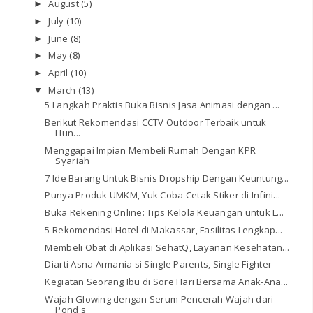
August
(5)
►
July
(10)
►
June
(8)
►
May
(8)
►
April
(10)
►
March
(13)
▼
5 Langkah Praktis Buka Bisnis Jasa Animasi dengan ...
Berikut Rekomendasi CCTV Outdoor Terbaik untuk
Hun...
Menggapai Impian Membeli Rumah Dengan KPR
Syariah
7 Ide Barang Untuk Bisnis Dropship Dengan Keuntung...
Punya Produk UMKM, Yuk Coba Cetak Stiker di Infini...
Buka Rekening Online: Tips Kelola Keuangan untuk L...
5 Rekomendasi Hotel di Makassar, Fasilitas Lengkap...
Membeli Obat di Aplikasi SehatQ, Layanan Kesehatan...
Diarti Asna Armania si Single Parents, Single Fighter
Kegiatan Seorang Ibu di Sore Hari Bersama Anak-Ana...
Wajah Glowing dengan Serum Pencerah Wajah dari
Pond's