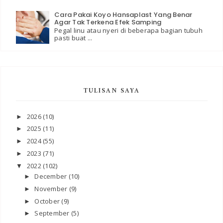
Cara Pakai Koyo Hansaplast Yang Benar
Agar Tak Terkena Efek Samping
Pegal linu atau nyeri di beberapa bagian tubuh
pasti buat ...
TULISAN SAYA
2026
(10)
►
2025
(11)
►
2024
(55)
►
2023
(71)
►
2022
(102)
▼
December
(10)
►
November
(9)
►
October
(9)
►
September
(5)
►