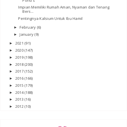
Pond's
Impian Memiliki Rumah Aman, Nyaman dan Tenang
Bers...
Pentingnya Kalsium Untuk Ibu Hamil
February
(6)
►
January
(9)
►
2021
(91)
►
2020
(147)
►
2019
(198)
►
2018
(200)
►
2017
(152)
►
2016
(166)
►
2015
(179)
►
2014
(188)
►
2013
(16)
►
2012
(10)
►