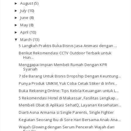
August
(5)
►
July
(10)
►
June
(8)
►
May
(8)
►
April
(10)
►
March
(13)
▼
5 Langkah Praktis Buka Bisnis Jasa Animasi dengan ...
Berikut Rekomendasi CCTV Outdoor Terbaik untuk
Hun...
Menggapai Impian Membeli Rumah Dengan KPR
Syariah
7 Ide Barang Untuk Bisnis Dropship Dengan Keuntung...
Punya Produk UMKM, Yuk Coba Cetak Stiker di Infini...
Buka Rekening Online: Tips Kelola Keuangan untuk L...
5 Rekomendasi Hotel di Makassar, Fasilitas Lengkap...
Membeli Obat di Aplikasi SehatQ, Layanan Kesehatan...
Diarti Asna Armania si Single Parents, Single Fighter
Kegiatan Seorang Ibu di Sore Hari Bersama Anak-Ana...
Wajah Glowing dengan Serum Pencerah Wajah dari