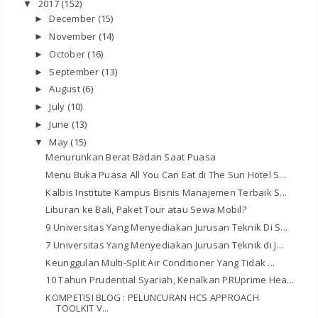
2017
(152)
▼
December
(15)
►
November
(14)
►
October
(16)
►
September
(13)
►
August
(6)
►
July
(10)
►
June
(13)
►
May
(15)
▼
Menurunkan Berat Badan Saat Puasa
Menu Buka Puasa All You Can Eat di The Sun Hotel S...
Kalbis Institute Kampus Bisnis Manajemen Terbaik S...
Liburan ke Bali, Paket Tour atau Sewa Mobil?
9 Universitas Yang Menyediakan Jurusan Teknik Di S...
7 Universitas Yang Menyediakan Jurusan Teknik di J...
Keunggulan Multi-Split Air Conditioner Yang Tidak ...
10 Tahun Prudential Syariah, Kenalkan PRUprime Hea...
KOMPETISI BLOG : PELUNCURAN HCS APPROACH
TOOLKIT V...