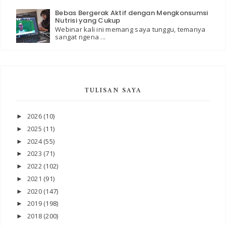
Bebas Bergerak Aktif dengan Mengkonsumsi
Nutrisi yang Cukup
Webinar kali ini memang saya tunggu, temanya
sangat ngena ...
TULISAN SAYA
2026
(10)
►
2025
(11)
►
2024
(55)
►
2023
(71)
►
2022
(102)
►
2021
(91)
►
2020
(147)
►
2019
(198)
►
2018
(200)
►