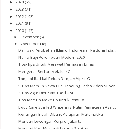
2024
(55)
►
2023
(71)
►
2022
(102)
►
2021
(91)
►
2020
(147)
▼
December
(5)
►
November
(18)
▼
Dampak Perubahan Iklim di Indonesia Jika Bumi Tida...
Nama Bayi Perempuan Modern 2020
Tips-Tips Untuk Merawat Perhiasan Emas
Mengenal Berlian Melalui 4C
Tangkal Radikal Bebas Dengan Vipro-G
5 Tips Memilih Sewa Bus Bandung Terbaik dan Super ...
3 Tips Agar Diet Kamu Berhasil
Tips Memilih Make Up untuk Pemula
Body Care Scarlett Whitening, Rutin Pemakaian Agar...
Kenangan Indah Dibalik Pelajaran Matematika
Mencari Lowongan Kerja di Jakarta
Mencari Kost Murah di Jakarta Selatan