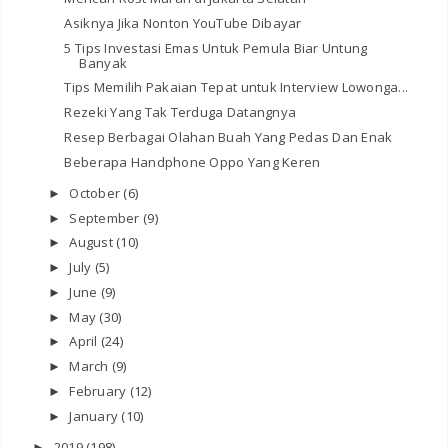
Asiknya Jika Nonton YouTube Dibayar
5 Tips Investasi Emas Untuk Pemula Biar Untung
Banyak
Tips Memilih Pakaian Tepat untuk Interview Lowonga...
Rezeki Yang Tak Terduga Datangnya
Resep Berbagai Olahan Buah Yang Pedas Dan Enak
Beberapa Handphone Oppo Yang Keren
October
(6)
►
September
(9)
►
August
(10)
►
July
(5)
►
June
(9)
►
May
(30)
►
April
(24)
►
March
(9)
►
February
(12)
►
January
(10)
►
2019
(198)
►