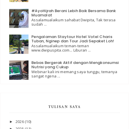
#AyoHijrah Berani Lebih Baik Bersama Bank
Muamalat
Assalamualaikum sahabat Dwipita, Tak terasa
sudah ...
Pengalaman Staytour Hotel Votel Charis
Tuban, Nginep dan Tour Jadi Sepaket Loh!
Assalamualaikum teman-teman
www.dwipuspita.com... Liburan ...
Bebas Bergerak Aktif dengan Mengkonsumsi
Nutrisi yang Cukup
Webinar kali ini memang saya tunggu, temanya
sangat ngena ...
TULISAN SAYA
2026
(10)
►
2025
(11)
►