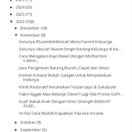
2024
(55)
►
2023
(71)
►
2022
(102)
▼
December
(10)
►
November
(9)
▼
Serunya #SuamiIstriMasak Menu Favorit Keluarga
Serunya Liburan Musim Dingin bareng Keluarga di Ka...
Cara Mengatasi Bayi Rewel dengan Motherlove
Calmin...
Jasa Pengiriman Barang Murah, Cepat dan Aman
Konten Kreator Butuh Gadget Untuk Menjalankan
Hobinya
Klinik Restoratif Kecantikan Terpercaya di Sukabumi
Yakin Nggak Mau Belanja Token? Lagi Ada Promo GoPl...
Asah Bakat Anak Dengan Inner Strength BISKUAT
ACAD...
Ini Dia Cara Mudah Dapatkan Passive Income
October
(9)
►
September
(5)
►