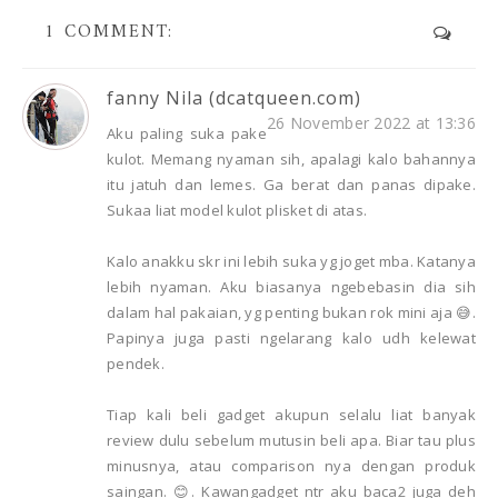
1 COMMENT:
fanny Nila (dcatqueen.com)
26 November 2022 at 13:36
Aku paling suka pake
kulot. Memang nyaman sih, apalagi kalo bahannya
itu jatuh dan lemes. Ga berat dan panas dipake.
Sukaa liat model kulot plisket di atas.
Kalo anakku skr ini lebih suka yg joget mba. Katanya
lebih nyaman. Aku biasanya ngebebasin dia sih
dalam hal pakaian, yg penting bukan rok mini aja 😅.
Papinya juga pasti ngelarang kalo udh kelewat
pendek.
Tiap kali beli gadget akupun selalu liat banyak
review dulu sebelum mutusin beli apa. Biar tau plus
minusnya, atau comparison nya dengan produk
saingan. 😊. Kawangadget ntr aku baca2 juga deh