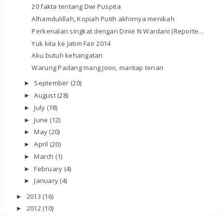
20 fakta tentang Dwi Puspita
Alhamdulillah, Kopiah Putih akhirnya menikah
Perkenalan singkat dengan Dinie N Wardani (Reporte...
Yuk kita ke Jatim Fair 2014
Aku butuh kehangatan
Warung Padang mang Jooo, mantap tenan
September
(20)
►
August
(28)
►
July
(18)
►
June
(12)
►
May
(20)
►
April
(20)
►
March
(1)
►
February
(4)
►
January
(4)
►
2013
(16)
►
2012
(10)
►