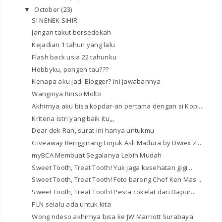
October
(23)
▼
SI NENEK SIHIR
Jangan takut bersedekah
Kejadian 1 tahun yang lalu
Flash back usia 22 tahunku
Hobbyku, pengen tau???
Kenapa aku jadi Blogger? ini jawabannya
Wanginya Rinso Molto
Akhirnya aku bisa kopdar-an pertama dengan si Kopi...
Kriteria istri yang baik itu,,,
Dear dek Ran, surat ini hanya untukmu
Giveaway Rengginang Lorjuk Asli Madura by Dwiex'z ...
myBCA Membuat Segalanya Lebih Mudah
Sweet Tooth, Treat Tooth! Yuk jaga kesehatan gigi ...
Sweet Tooth, Treat Tooth! Foto bareng Chef Ken Mas...
Sweet Tooth, Treat Tooth! Pesta cokelat dari Dapur...
PLN selalu ada untuk kita
Wong ndeso akhirnya bisa ke JW Marriott Surabaya