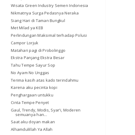
Wisata Green Industry Semen Indonesia
Nikmatnya Surga Pedasnya Neraka
Siang Hari di Taman Bungkul
Met Milad ya KEB
Perlindungan Maksimal terhadap Polusi
Campor Lorjuk
Matahari pagi di Probolinggo
Ekstra Panjang Ekstra Besar
Tahu Tempe Sayur Sop
No Ayam No Unggas
Terima kasih atas kado terindahmu
Karena aku pecinta kopi
Penghargaan untukku
Cinta Tempe Penyet
Gaul, Trendy, Modis, Syar’i, Moderen
semuanya han...
Saat aku doyan makan
Alhamdulillah Ya Allah