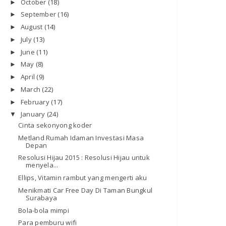
October
(18)
►
September
(16)
►
August
(14)
►
July
(13)
►
June
(11)
►
May
(8)
►
April
(9)
►
March
(22)
►
February
(17)
►
January
(24)
▼
Cinta sekonyong koder
Metland Rumah Idaman Investasi Masa
Depan
Resolusi Hijau 2015 : Resolusi Hijau untuk
menyela...
Ellips, Vitamin rambut yang mengerti aku
Menikmati Car Free Day Di Taman Bungkul
Surabaya
Bola-bola mimpi
Para pemburu wifi