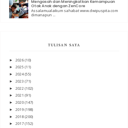
Mengasah dan Meningkatkan Kemampuan
Otak Anak dengan ZenCore
Assalamualaikum sahabat www.dwipuspita.com
dimanapun ...
TULISAN SAYA
2026
(10)
►
2025
(11)
►
2024
(55)
►
2023
(71)
►
2022
(102)
►
2021
(91)
►
2020
(147)
►
2019
(198)
►
2018
(200)
►
2017
(152)
►