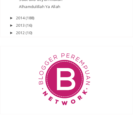
Alhamdulillah Ya Allah
2014
(188)
►
2013
(16)
►
2012
(10)
►