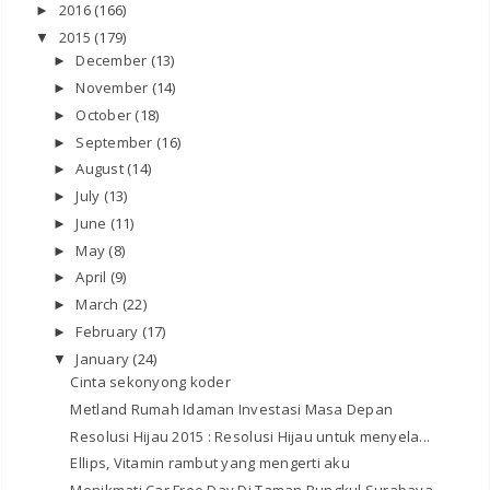
2016
(166)
►
2015
(179)
▼
December
(13)
►
November
(14)
►
October
(18)
►
September
(16)
►
August
(14)
►
July
(13)
►
June
(11)
►
May
(8)
►
April
(9)
►
March
(22)
►
February
(17)
►
January
(24)
▼
Cinta sekonyong koder
Metland Rumah Idaman Investasi Masa Depan
Resolusi Hijau 2015 : Resolusi Hijau untuk menyela...
Ellips, Vitamin rambut yang mengerti aku