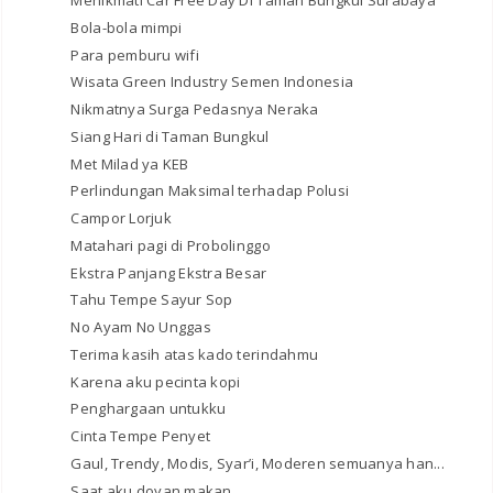
Menikmati Car Free Day Di Taman Bungkul Surabaya
Bola-bola mimpi
Para pemburu wifi
Wisata Green Industry Semen Indonesia
Nikmatnya Surga Pedasnya Neraka
Siang Hari di Taman Bungkul
Met Milad ya KEB
Perlindungan Maksimal terhadap Polusi
Campor Lorjuk
Matahari pagi di Probolinggo
Ekstra Panjang Ekstra Besar
Tahu Tempe Sayur Sop
No Ayam No Unggas
Terima kasih atas kado terindahmu
Karena aku pecinta kopi
Penghargaan untukku
Cinta Tempe Penyet
Gaul, Trendy, Modis, Syar’i, Moderen semuanya han...
Saat aku doyan makan