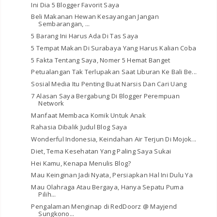
Ini Dia 5 Blogger Favorit Saya
Beli Makanan Hewan Kesayangan Jangan
Sembarangan, ...
5 Barang Ini Harus Ada Di Tas Saya
5 Tempat Makan Di Surabaya Yang Harus Kalian Coba
5 Fakta Tentang Saya, Nomer 5 Hemat Banget
Petualangan Tak Terlupakan Saat Liburan Ke Bali Be...
Sosial Media Itu Penting Buat Narsis Dan Cari Uang
7 Alasan Saya Bergabung Di Blogger Perempuan
Network
Manfaat Membaca Komik Untuk Anak
Rahasia Dibalik Judul Blog Saya
Wonderful Indonesia, Keindahan Air Terjun Di Mojok...
Diet, Tema Kesehatan Yang Paling Saya Sukai
Hei Kamu, Kenapa Menulis Blog?
Mau Keinginan Jadi Nyata, Persiapkan Hal Ini Dulu Ya
Mau Olahraga Atau Bergaya, Hanya Sepatu Puma
Pilih...
Pengalaman Menginap di RedDoorz @ Mayjend
Sungkono...