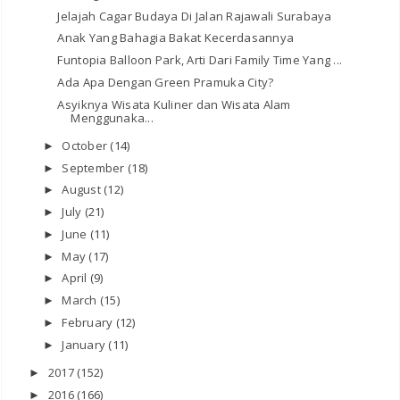
Jelajah Cagar Budaya Di Jalan Rajawali Surabaya
Anak Yang Bahagia Bakat Kecerdasannya
Funtopia Balloon Park, Arti Dari Family Time Yang ...
Ada Apa Dengan Green Pramuka City?
Asyiknya Wisata Kuliner dan Wisata Alam
Menggunaka...
October
(14)
►
September
(18)
►
August
(12)
►
July
(21)
►
June
(11)
►
May
(17)
►
April
(9)
►
March
(15)
►
February
(12)
►
January
(11)
►
2017
(152)
►
2016
(166)
►