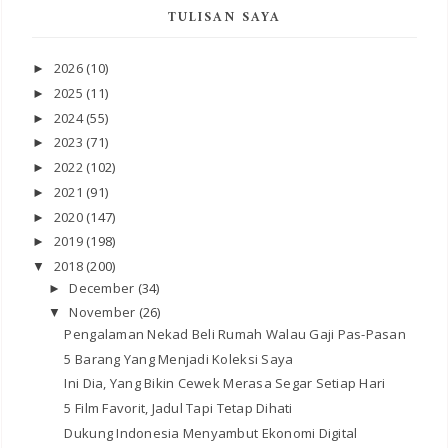
TULISAN SAYA
2026
(10)
►
2025
(11)
►
2024
(55)
►
2023
(71)
►
2022
(102)
►
2021
(91)
►
2020
(147)
►
2019
(198)
►
2018
(200)
▼
December
(34)
►
November
(26)
▼
Pengalaman Nekad Beli Rumah Walau Gaji Pas-Pasan
5 Barang Yang Menjadi Koleksi Saya
Ini Dia, Yang Bikin Cewek Merasa Segar Setiap Hari
5 Film Favorit, Jadul Tapi Tetap Dihati
Dukung Indonesia Menyambut Ekonomi Digital