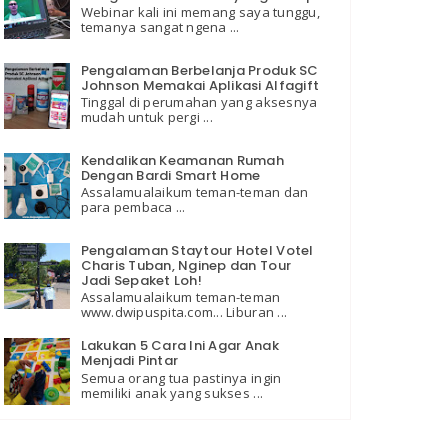
Webinar kali ini memang saya tunggu,
temanya sangat ngena ...
Pengalaman Berbelanja Produk SC
Johnson Memakai Aplikasi Alfagift
Tinggal di perumahan yang aksesnya
mudah untuk pergi ...
Kendalikan Keamanan Rumah
Dengan Bardi Smart Home
Assalamualaikum teman-teman dan
para pembaca ...
Pengalaman Staytour Hotel Votel
Charis Tuban, Nginep dan Tour
Jadi Sepaket Loh!
Assalamualaikum teman-teman
www.dwipuspita.com... Liburan ...
Lakukan 5 Cara Ini Agar Anak
Menjadi Pintar
Semua orang tua pastinya ingin
memiliki anak yang sukses ...