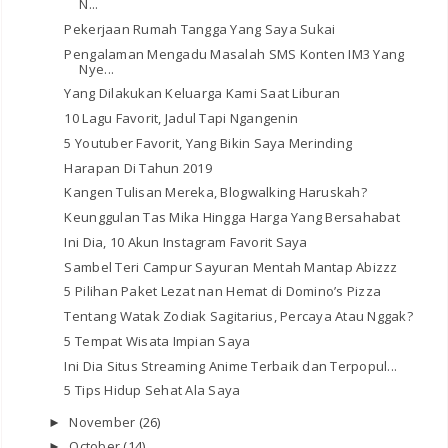
N...
Pekerjaan Rumah Tangga Yang Saya Sukai
Pengalaman Mengadu Masalah SMS Konten IM3 Yang
Nye...
Yang Dilakukan Keluarga Kami Saat Liburan
10 Lagu Favorit, Jadul Tapi Ngangenin
5 Youtuber Favorit, Yang Bikin Saya Merinding
Harapan Di Tahun 2019
Kangen Tulisan Mereka, Blogwalking Haruskah?
Keunggulan Tas Mika Hingga Harga Yang Bersahabat
Ini Dia, 10 Akun Instagram Favorit Saya
Sambel Teri Campur Sayuran Mentah Mantap Abizzz
5 Pilihan Paket Lezat nan Hemat di Domino’s Pizza
Tentang Watak Zodiak Sagitarius, Percaya Atau Nggak?
5 Tempat Wisata Impian Saya
Ini Dia Situs Streaming Anime Terbaik dan Terpopul...
5 Tips Hidup Sehat Ala Saya
November
(26)
►
October
(14)
►