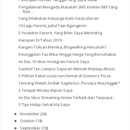
Pengalaman Mengadu Masalah SMS Konten IM3 Yang
Nye...
Yang Dilakukan Keluarga Kami Saat Liburan
10 Lagu Favorit, Jadul Tapi Ngangenin
5 Youtuber Favorit, Yang Bikin Saya Merinding
Harapan Di Tahun 2019
Kangen Tulisan Mereka, Blogwalking Haruskah?
Keunggulan Tas Mika Hingga Harga Yang Bersahabat
Ini Dia, 10 Akun Instagram Favorit Saya
Sambel Teri Campur Sayuran Mentah Mantap Abizzz
5 Pilihan Paket Lezat nan Hemat di Domino’s Pizza
Tentang Watak Zodiak Sagitarius, Percaya Atau Nggak?
5 Tempat Wisata Impian Saya
Ini Dia Situs Streaming Anime Terbaik dan Terpopul...
5 Tips Hidup Sehat Ala Saya
November
(26)
►
October
(14)
►
September
(18)
►