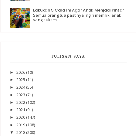
Lakukan 5 Cara Ini Agar Anak Menjadi Pintar
Semua orang tua pastinya ingin memiliki anak
yang sukses ...
TULISAN SAYA
2026
(10)
►
2025
(11)
►
2024
(55)
►
2023
(71)
►
2022
(102)
►
2021
(91)
►
2020
(147)
►
2019
(198)
►
2018
(200)
▼