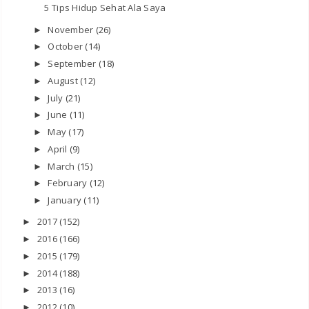
5 Tips Hidup Sehat Ala Saya
November
(26)
►
October
(14)
►
September
(18)
►
August
(12)
►
July
(21)
►
June
(11)
►
May
(17)
►
April
(9)
►
March
(15)
►
February
(12)
►
January
(11)
►
2017
(152)
►
2016
(166)
►
2015
(179)
►
2014
(188)
►
2013
(16)
►
2012
(10)
►