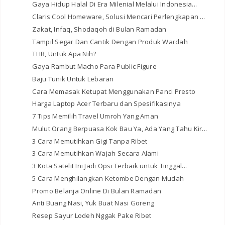
Gaya Hidup Halal Di Era Milenial Melalui Indonesia...
Claris Cool Homeware, Solusi Mencari Perlengkapan ...
Zakat, Infaq, Shodaqoh di Bulan Ramadan
Tampil Segar Dan Cantik Dengan Produk Wardah
THR, Untuk Apa Nih?
Gaya Rambut Macho Para Public Figure
Baju Tunik Untuk Lebaran
Cara Memasak Ketupat Menggunakan Panci Presto
Harga Laptop Acer Terbaru dan Spesifikasinya
7 Tips Memilih Travel Umroh Yang Aman
Mulut Orang Berpuasa Kok Bau Ya, Ada Yang Tahu Kir...
3 Cara Memutihkan Gigi Tanpa Ribet
3 Cara Memutihkan Wajah Secara Alami
3 Kota Satelit Ini Jadi Opsi Terbaik untuk Tinggal...
5 Cara Menghilangkan Ketombe Dengan Mudah
Promo Belanja Online Di Bulan Ramadan
Anti Buang Nasi, Yuk Buat Nasi Goreng
Resep Sayur Lodeh Nggak Pake Ribet