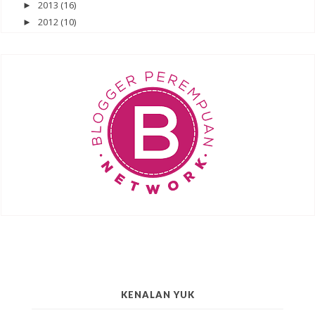
2013
(16)
►
2012
(10)
►
KENALAN YUK