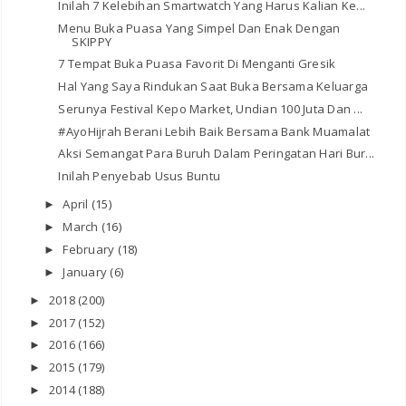
Inilah 7 Kelebihan Smartwatch Yang Harus Kalian Ke...
Menu Buka Puasa Yang Simpel Dan Enak Dengan
SKIPPY
7 Tempat Buka Puasa Favorit Di Menganti Gresik
Hal Yang Saya Rindukan Saat Buka Bersama Keluarga
Serunya Festival Kepo Market, Undian 100 Juta Dan ...
#AyoHijrah Berani Lebih Baik Bersama Bank Muamalat
Aksi Semangat Para Buruh Dalam Peringatan Hari Bur...
Inilah Penyebab Usus Buntu
April
(15)
►
March
(16)
►
February
(18)
►
January
(6)
►
2018
(200)
►
2017
(152)
►
2016
(166)
►
2015
(179)
►
2014
(188)
►