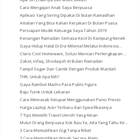
Cara Mengajari Anak Saya Berpuasa
Aplikasi Yang Sering Dipakai Di Bulan Ramadhan
Amalan Yang Bisa Kalian Kerjakan Di Bulan Puasa
Persiapan Mudik Keluarga Saya Tahun 2019
Kenangan Ramadan Semasa Kecil Di Kampung Nenek
Gaya Hidup Halal Di Era Milenial Melalui Indonesia...
Claris Cool Homeware, Solusi Mencari Perlengkapan ...
Zakat, Infaq, Shodaqoh di Bulan Ramadan
Tampil Segar Dan Cantik Dengan Produk Wardah
THR, Untuk Apa Nih?
Gaya Rambut Macho Para Public Figure
Baju Tunik Untuk Lebaran
Cara Memasak Ketupat Menggunakan Panci Presto
Harga Laptop Acer Terbaru dan Spesifikasinya
7 Tips Memilih Travel Umroh Yang Aman
Mulut Orang Berpuasa Kok Bau Ya, Ada Yang Tahu Kir...
3 Cara Memutihkan Gigi Tanpa Ribet
3 Cara Memutihkan Wajah Secara Alami