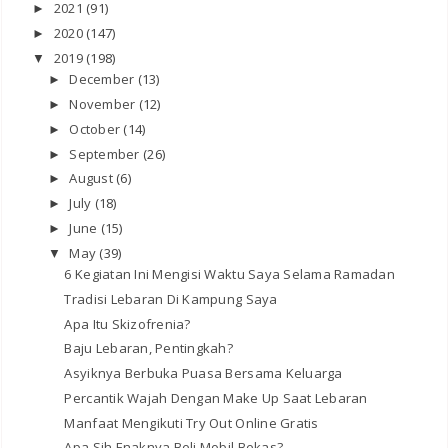
2021
(91)
►
2020
(147)
►
2019
(198)
▼
December
(13)
►
November
(12)
►
October
(14)
►
September
(26)
►
August
(6)
►
July
(18)
►
June
(15)
►
May
(39)
▼
6 Kegiatan Ini Mengisi Waktu Saya Selama Ramadan
Tradisi Lebaran Di Kampung Saya
Apa Itu Skizofrenia?
Baju Lebaran, Pentingkah?
Asyiknya Berbuka Puasa Bersama Keluarga
Percantik Wajah Dengan Make Up Saat Lebaran
Manfaat Mengikuti Try Out Online Gratis
Apa Sih Enaknya Beli Mobil Bekas?