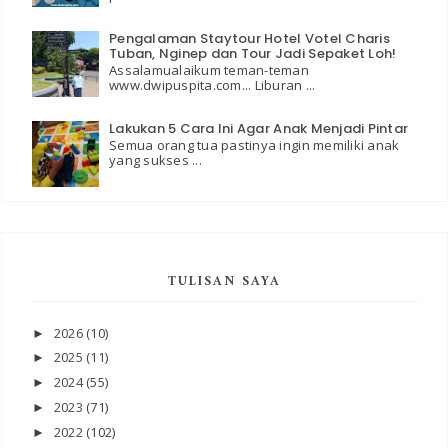
Pengalaman Staytour Hotel Votel Charis
Tuban, Nginep dan Tour Jadi Sepaket Loh!
Assalamualaikum teman-teman
www.dwipuspita.com... Liburan ...
Lakukan 5 Cara Ini Agar Anak Menjadi Pintar
Semua orang tua pastinya ingin memiliki anak
yang sukses ...
TULISAN SAYA
2026
(10)
►
2025
(11)
►
2024
(55)
►
2023
(71)
►
2022
(102)
►