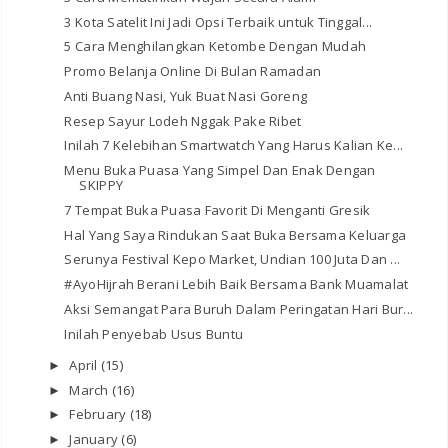
3 Kota Satelit Ini Jadi Opsi Terbaik untuk Tinggal...
5 Cara Menghilangkan Ketombe Dengan Mudah
Promo Belanja Online Di Bulan Ramadan
Anti Buang Nasi, Yuk Buat Nasi Goreng
Resep Sayur Lodeh Nggak Pake Ribet
Inilah 7 Kelebihan Smartwatch Yang Harus Kalian Ke...
Menu Buka Puasa Yang Simpel Dan Enak Dengan
SKIPPY
7 Tempat Buka Puasa Favorit Di Menganti Gresik
Hal Yang Saya Rindukan Saat Buka Bersama Keluarga
Serunya Festival Kepo Market, Undian 100 Juta Dan ...
#AyoHijrah Berani Lebih Baik Bersama Bank Muamalat
Aksi Semangat Para Buruh Dalam Peringatan Hari Bur...
Inilah Penyebab Usus Buntu
April
(15)
►
March
(16)
►
February
(18)
►
January
(6)
►