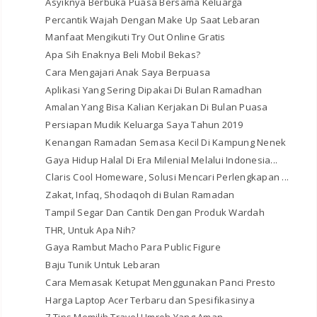
Asyiknya Berbuka Puasa Bersama Keluarga
Percantik Wajah Dengan Make Up Saat Lebaran
Manfaat Mengikuti Try Out Online Gratis
Apa Sih Enaknya Beli Mobil Bekas?
Cara Mengajari Anak Saya Berpuasa
Aplikasi Yang Sering Dipakai Di Bulan Ramadhan
Amalan Yang Bisa Kalian Kerjakan Di Bulan Puasa
Persiapan Mudik Keluarga Saya Tahun 2019
Kenangan Ramadan Semasa Kecil Di Kampung Nenek
Gaya Hidup Halal Di Era Milenial Melalui Indonesia...
Claris Cool Homeware, Solusi Mencari Perlengkapan ...
Zakat, Infaq, Shodaqoh di Bulan Ramadan
Tampil Segar Dan Cantik Dengan Produk Wardah
THR, Untuk Apa Nih?
Gaya Rambut Macho Para Public Figure
Baju Tunik Untuk Lebaran
Cara Memasak Ketupat Menggunakan Panci Presto
Harga Laptop Acer Terbaru dan Spesifikasinya