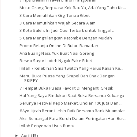
7 Tips Memilih Travel Umroh Yang Aman
Mulut Orang Berpuasa Kok Bau Ya, Ada Yang Tahu Kir...
3 Cara Memutihkan Gigi Tanpa Ribet
3 Cara Memutihkan Wajah Secara Alami
3 Kota Satelit Ini Jadi Opsi Terbaik untuk Tinggal...
5 Cara Menghilangkan Ketombe Dengan Mudah
Promo Belanja Online Di Bulan Ramadan
Anti Buang Nasi, Yuk Buat Nasi Goreng
Resep Sayur Lodeh Nggak Pake Ribet
Inilah 7 Kelebihan Smartwatch Yang Harus Kalian Ke...
Menu Buka Puasa Yang Simpel Dan Enak Dengan
SKIPPY
7 Tempat Buka Puasa Favorit Di Menganti Gresik
Hal Yang Saya Rindukan Saat Buka Bersama Keluarga
Serunya Festival Kepo Market, Undian 100 Juta Dan ...
#AyoHijrah Berani Lebih Baik Bersama Bank Muamalat
Aksi Semangat Para Buruh Dalam Peringatan Hari Bur...
Inilah Penyebab Usus Buntu
April
(15)
►